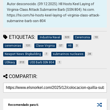
Autor desconocido. (09:12:2025). HII Hosts Keel Laying of
Virginia-Class Attack Submarine Barb (SSN 804). hii.com.
https://hii.com/hii-hosts-keel-laying-of-virginia-class-attack-
submarine-barb-ssn-804
ETIQUETAS:
.Industria Naval
Ceremonia
323
10
ceremonias
Clase Virginia
HII
131
57
3
Newport News Shipbuilding
submarinos nucleares
7
34
USNavy
USS Barb SSN 804
313
1
COMPARTIR:
Recomendado para ti.