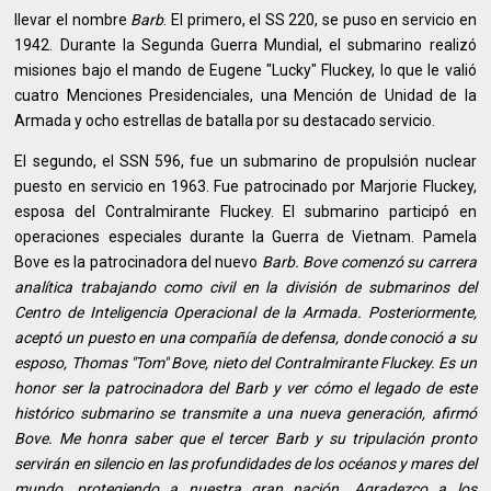
llevar el nombre
Barb
. El primero, el SS 220, se puso en servicio en
1942. Durante la Segunda Guerra Mundial, el submarino realizó
misiones bajo el mando de Eugene "Lucky" Fluckey, lo que le valió
cuatro Menciones Presidenciales, una Mención de Unidad de la
Armada y ocho estrellas de batalla por su destacado servicio.
El segundo, el SSN 596, fue un submarino de propulsión nuclear
puesto en servicio en 1963. Fue patrocinado por Marjorie Fluckey,
esposa del Contralmirante Fluckey. El submarino participó en
operaciones especiales durante la Guerra de Vietnam. Pamela
Bove es la patrocinadora del nuevo
Barb. Bove comenzó su carrera
analítica trabajando como civil en la división de submarinos del
Centro de Inteligencia Operacional de la Armada. Posteriormente,
aceptó un puesto en una compañía de defensa, donde conoció a su
esposo, Thomas "Tom" Bove, nieto del Contralmirante Fluckey. Es un
honor ser la patrocinadora del
Barb y ver cómo el legado de este
histórico submarino se transmite a una nueva generación, afirmó
Bove. Me honra saber que el tercer
Barb
y su tripulación pronto
servirán en silencio en las profundidades de los océanos y mares del
mundo, protegiendo a nuestra gran nación. Agradezco a los