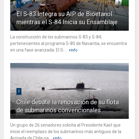
1
El S-83 Integra su AIP de Bioetanol
mientras el S-84 Inicia su Ensamblaje
La construcción de los submarinos S-83 y S-84,
pertenecientes al programa S-80 de Navantia, se encuentra
en una fase avanzada. El S-...
+Info
2
Chile debate la renovación de su flota
de submarinos convencionales
Un grupo de 26 senadores solicita al Presidente Kast que
inicie el reemplazo de los submarinos más antiguos de la
Armada de Chile pa...
+Info