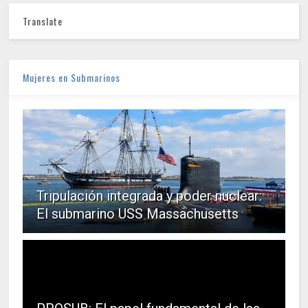
Translate
Mujeres en Submarinos
Tripulación integrada y poder nuclear:
El submarino USS Massachusetts