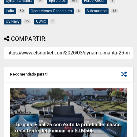
Dynamic Manta
Ejercicios
Force Recon
14
181
1
Italia
Operaciones Especiales
Submarinos
80
6
43
US Navy
USMC
35
1
COMPARTIR:
Recomendado para ti.
Turquia: Finaliza con éxito la prueba del casco
resistente del Submarino STM500