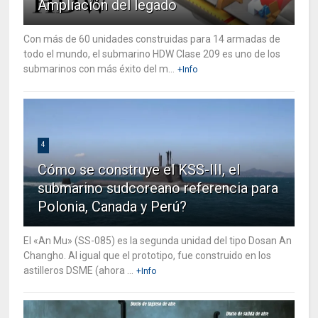
Ampliación del legado
Con más de 60 unidades construidas para 14 armadas de
todo el mundo, el submarino HDW Clase 209 es uno de los
submarinos con más éxito del m...
+Info
4
Cómo se construye el KSS-III, el
submarino sudcoreano referencia para
Polonia, Canada y Perú?
El «An Mu» (SS-085) es la segunda unidad del tipo Dosan An
Changho. Al igual que el prototipo, fue construido en los
astilleros DSME (ahora ...
+Info