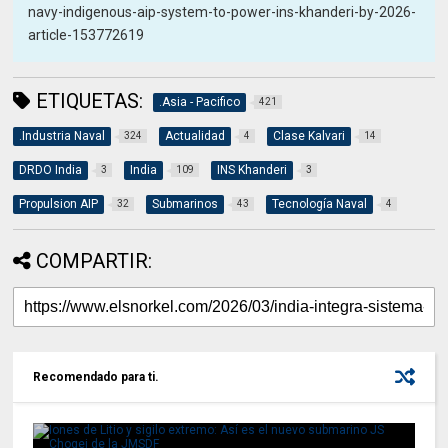
navy-indigenous-aip-system-to-power-ins-khanderi-by-2026-
article-153772619
ETIQUETAS:
.Asia - Pacifico
421
.Industria Naval
Actualidad
Clase Kalvari
324
4
14
DRDO India
India
INS Khanderi
3
109
3
Propulsion AIP
Submarinos
Tecnología Naval
32
43
4
COMPARTIR:
Recomendado para ti.