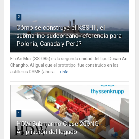
3
Cómo se construye el KSS-III, el
submarino sudcoreano referencia para
Polonia, Canada y Perú?
El «An Mu» (SS-085) es la segunda unidad del tipo Dosan An
Changho. Al igual que el prototipo, fue construido en los
astilleros DSME (ahora ...
+Info
4
HDW Submarino Clase 209NG -
Ampliación del legado