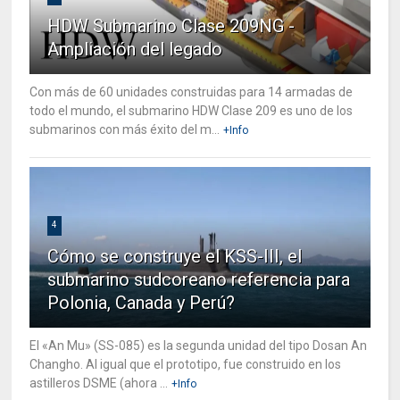
HDW Submarino Clase 209NG -
Ampliación del legado
Con más de 60 unidades construidas para 14 armadas de
todo el mundo, el submarino HDW Clase 209 es uno de los
submarinos con más éxito del m...
+Info
4
Cómo se construye el KSS-III, el
submarino sudcoreano referencia para
Polonia, Canada y Perú?
El «An Mu» (SS-085) es la segunda unidad del tipo Dosan An
Changho. Al igual que el prototipo, fue construido en los
astilleros DSME (ahora ...
+Info