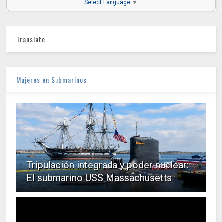
Select Language
▼
Translate
Mujeres en Submarinos
Tripulación integrada y poder nuclear:
El submarino USS Massachusetts