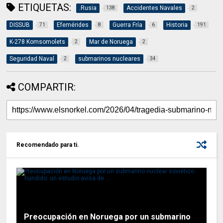
ETIQUETAS:
.Rusia
Accidentes Navales
138
2
DISSUB
Efemérides
Guerra Fría
Historia
71
8
6
191
K-278 Komsomolets
Mar de Noruega
2
2
Seguridad Naval
submarinos nucleares
2
34
COMPARTIR:
Recomendado para ti.
Preocupación en Noruega por un submarino