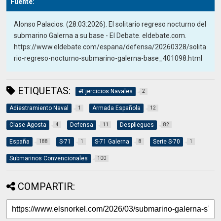
Fuente:
Alonso Palacios. (28:03:2026). El solitario regreso nocturno del
submarino Galerna a su base - El Debate. eldebate.com.
https://www.eldebate.com/espana/defensa/20260328/solita
rio-regreso-nocturno-submarino-galerna-base_401098.html
ETIQUETAS:
#Ejercicios Navales
2
Adiestramiento Naval
Armada Española
1
12
Clase Agosta
Defensa
Despliegues
4
11
82
España
S-71
S-71 Galerna
Serie S-70
188
1
8
1
Submarinos Convencionales
100
COMPARTIR: