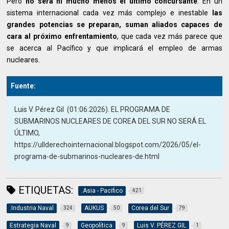
Pero
no será ni mucho menos el último concursante
. En un
sistema internacional cada vez más complejo e inestable
las
grandes potencias se preparan, suman aliados capaces de
cara al próximo enfrentamiento
, que cada vez más parece que
se acerca al Pacífico y que implicará el empleo de armas
nucleares.
Fuente:
Luis V. Pérez Gil (01:06:2026). EL PROGRAMA DE
SUBMARINOS NUCLEARES DE COREA DEL SUR NO SERÁ EL
ÚLTIMO,
https://ullderechointernacional.blogspot.com/2026/05/el-
programa-de-submarinos-nucleares-de.html
ETIQUETAS:
.Asia - Pacifico
421
.Industria Naval
AUKUS
Corea del Sur
324
50
79
Estrategia Naval
Geopolítica
Luis V. PÉREZ GIL
9
9
1