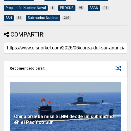
Propulsión Nuclear Naval
PROSUB
SSBN
1
95
16
SSN
Submarino Nuclear
13
269
COMPARTIR:
Recomendado para ti.
China prueba misil SLBM desde un submarino
en el Pacífico Sur