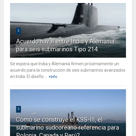
2
Acuerdo naval entre India y Alemania
para seis submarinos Tipo 214
Se espera que India y Alemania firmen próximamente un
acuerdo para la construcción de seis submarinos avanzados
en India. El diseño ...
+Info
3
Cómo se construye el KSS-III, el
submarino sudcoreano referencia para
Polonia, Canada y Perú?