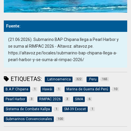
Fuente:
(21:06:2026). Submarino BAP Chipana llega a Pearl Harbor y
se suma al RIMPAC 2026 - Altavoz. altavoz.pe.
https://altavoz.pe/locales/submarino-bap-chipana-llega-a-
pearl-harbor-y-se-suma-al-rimpac-2026/
ETIQUETAS:
.Latinoamerica
.Peru
322
165
B.A.P. Chipana
Hawái
Marina de Guerra del Perú
1
1
10
Pearl Harbor
RIMPAC 2026
SIMA
3
3
6
Sistema de Combate Kallpa
SM-39 Exocet
1
1
Submarinos Convencionales
100