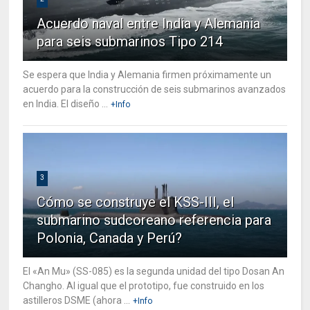
Acuerdo naval entre India y Alemania
para seis submarinos Tipo 214
Se espera que India y Alemania firmen próximamente un
acuerdo para la construcción de seis submarinos avanzados
en India. El diseño ...
+Info
3
Cómo se construye el KSS-III, el
submarino sudcoreano referencia para
Polonia, Canada y Perú?
El «An Mu» (SS-085) es la segunda unidad del tipo Dosan An
Changho. Al igual que el prototipo, fue construido en los
astilleros DSME (ahora ...
+Info