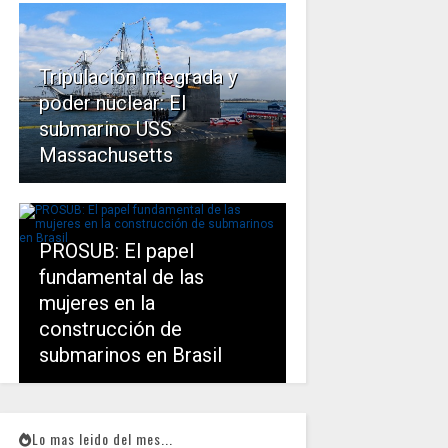
Tripulación integrada y
poder nuclear: El
submarino USS
Massachusetts
PROSUB: El papel
fundamental de las
mujeres en la
construcción de
submarinos en Brasil
Lo mas leido del mes...