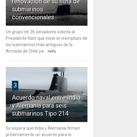
renovación de su flota de
submarinos
convencionales
Un grupo de 26 senadores solicita al
Presidente Kast que inicie el reemplazo de
los submarinos más antiguos de la
Armada de Chile pa...
+Info
3
Acuerdo naval entre India
y Alemania para seis
submarinos Tipo 214
Se espera que India y Alemania firmen
próximamente un acuerdo para la