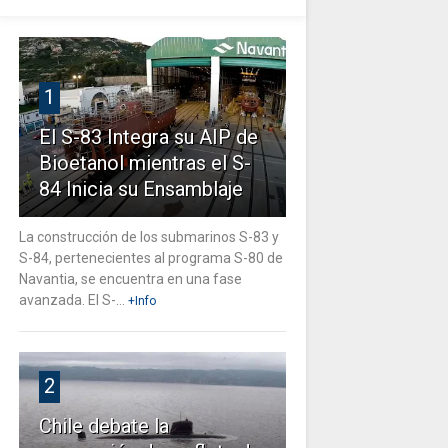
1
El S-83 Integra su AIP de
Bioetanol mientras el S-
84 Inicia su Ensamblaje
La construcción de los submarinos S-83 y
S-84, pertenecientes al programa S-80 de
Navantia, se encuentra en una fase
avanzada. El S-...
+Info
2
Chile debate la