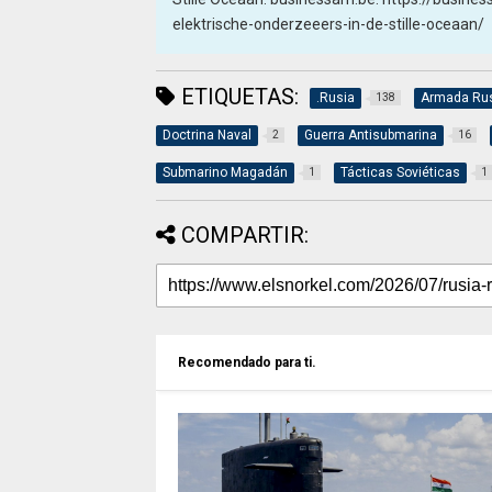
elektrische-onderzeeers-in-de-stille-oceaan/
ETIQUETAS:
.Rusia
Armada Ru
138
Doctrina Naval
Guerra Antisubmarina
2
16
Submarino Magadán
Tácticas Soviéticas
1
1
COMPARTIR:
Recomendado para ti.