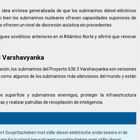
a idea errónea generalizada de que los submarinos diésel-eléctricos
 si bien los submarinos nucleares ofrecen capacidades superiores de
s ofrecen un nivel de discreción acústica sin precedentes.
gues soviéticos anteriores en el Atlántico Norte y afirmó que renovar
.
3 Varshavyanka
ación, los submarinos del Proyecto 636.3 Varshavyanka son versiones
s como algunos de los submarinos más silenciosos del mundo y están
 superficie y submarinos enemigos, proteger la infraestructura
s y realizar patrullas de recopilación de inteligencia.
t Sovjettactieken met stille diesel-elektrische onderzeeërs in de
sam.be/rusland-heractiveert-sovjettactieken-met-stille-diesel-