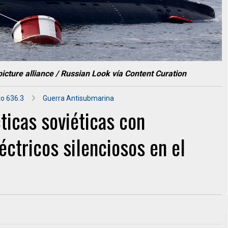
cture alliance / Russian Look vía Content Curation
o 636.3
Guerra Antisubmarina
cticas soviéticas con
ctricos silenciosos en el