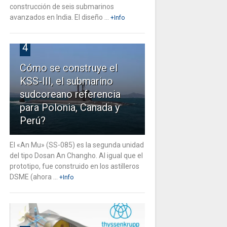
construcción de seis submarinos
avanzados en India. El diseño ...
+Info
4
Cómo se construye el
KSS-III, el submarino
sudcoreano referencia
para Polonia, Canada y
Perú?
El «An Mu» (SS-085) es la segunda unidad
del tipo Dosan An Changho. Al igual que el
prototipo, fue construido en los astilleros
DSME (ahora ...
+Info