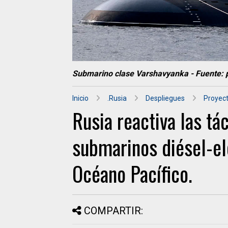
Submarino clase Varshavyanka - Fuente: pi
Inicio
.Rusia
Despliegues
Proyect
Rusia reactiva las tá
submarinos diésel-elé
Océano Pacífico.
COMPARTIR: