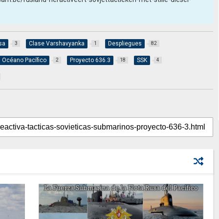
sa
Clase Varshavyanka
Despliegues
3
1
82
Océano Pacífico
Proyecto 636.3
SSK
2
18
4