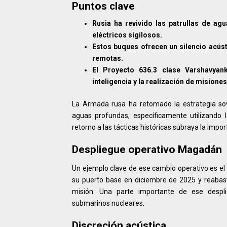
Puntos clave
Rusia ha revivido las patrullas de ag
eléctricos sigilosos.
Estos buques ofrecen un silencio acús
remotas.
El Proyecto 636.3 clase Varshavyan
inteligencia y la realización de misione
La Armada rusa ha retomado la estrategia sovi
aguas profundas, específicamente utilizando 
retorno a las tácticas históricas subraya la impo
Despliegue operativo Magadán
Un ejemplo clave de ese cambio operativo es e
su puerto base en diciembre de 2025 y reabas
misión. Una parte importante de ese despli
submarinos nucleares.
Discreción acústica