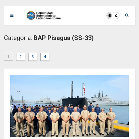
Categoria:
BAP Pisagua (SS-33)
1
2
3
4