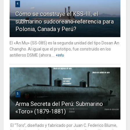
4
Cómo se construye el KSS-III, el
submarino sudcoreano referencia para
Polonia, Canada y Perú?
El «An Mu» (SS-085) es la segunda unidad del tipo Dosan An
Changho. Al igual que el prototipo, fue construido en los
astilleros DSME (ahora ...
+Info
5
Arma Secreta del Perú: Submarino
«Toro» (1879-1881)
El “Toro”, diseñado y fabricado por Juan C. Federico Blume,