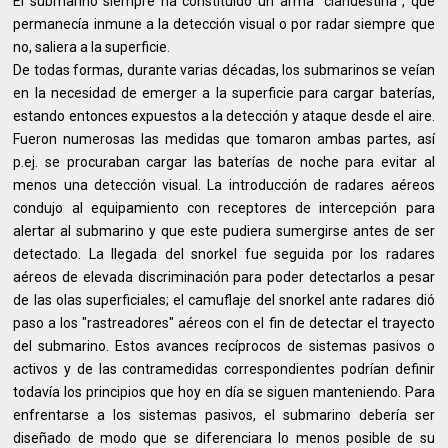
El submarino siempre ha constituido un arma "clandestina", que
permanecía inmune a la detección visual o por radar siempre que
no, saliera a la superficie.
De todas formas, durante varias décadas, los submarinos se veían
en la necesidad de emerger a la superficie para cargar baterías,
estando entonces expuestos a la detección y ataque desde el aire.
Fueron numerosas las medidas que tomaron ambas partes, así
p.ej. se procuraban cargar las baterías de noche para evitar al
menos una detección visual. La introducción de radares aéreos
condujo al equipamiento con receptores de intercepción para
alertar al submarino y que este pudiera sumergirse antes de ser
detectado. La llegada del snorkel fue seguida por los radares
aéreos de elevada discriminación para poder detectarlos a pesar
de las olas superficiales; el camuflaje del snorkel ante radares dió
paso a los "rastreadores" aéreos con el fin de detectar el trayecto
del submarino. Estos avances recíprocos de sistemas pasivos o
activos y de las contramedidas correspondientes podrían definir
todavía los principios que hoy en día se siguen manteniendo. Para
enfrentarse a los sistemas pasivos, el submarino debería ser
diseñado de modo que se diferenciara lo menos posible de su