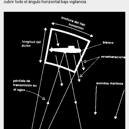
cubrir todo el ángulo horizontal bajo vigilancia.