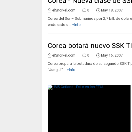
Corea - Nueva clase de SS
elSnorkel.com
0
May 18, 2007
Corea del Sur – Submarinos por 2,7 bill. de dolar
endosado u...
+Info
Corea botará nuevo SSK T
elSnorkel.com
0
May 16, 2007
Corea prepara la botadura de su segundo SSK Tipo
"Jung Ji"...
+Info