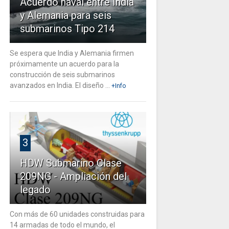
Acuerdo naval entre India
y Alemania para seis
submarinos Tipo 214
Se espera que India y Alemania firmen
próximamente un acuerdo para la
construcción de seis submarinos
avanzados en India. El diseño ...
+Info
3
HDW Submarino Clase
209NG - Ampliación del
legado
Con más de 60 unidades construidas para
14 armadas de todo el mundo, el