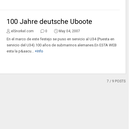
100 Jahre deutsche Uboote
elSnorkel.com
0
May 04, 2007
En el marco de este festejo se puso en servicio al U34 (Puesta en
servicio del U34).100 años de submarinos alemanes.En ESTA WEB
esta la p&aacu...
+Info
7
/ 9 POSTS