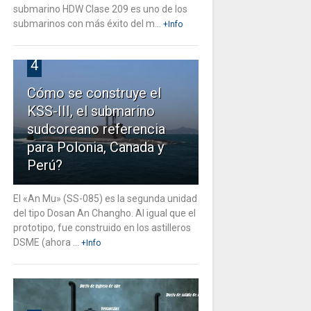
submarino HDW Clase 209 es uno de los
submarinos con más éxito del m...
+Info
4
Cómo se construye el
KSS-III, el submarino
sudcoreano referencia
para Polonia, Canada y
Perú?
El «An Mu» (SS-085) es la segunda unidad
del tipo Dosan An Changho. Al igual que el
prototipo, fue construido en los astilleros
DSME (ahora ...
+Info