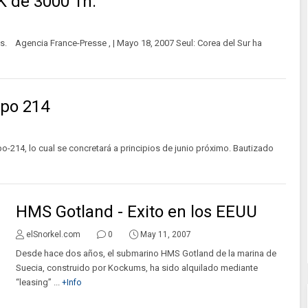
K de 3000 Tn.
es. Agencia France-Presse , | Mayo 18, 2007 Seul: Corea del Sur ha
ipo 214
-214, lo cual se concretará a principios de junio próximo. Bautizado
HMS Gotland - Exito en los EEUU
elSnorkel.com
0
May 11, 2007
Desde hace dos años, el submarino HMS Gotland de la marina de
Suecia, construido por Kockums, ha sido alquilado mediante
“leasing” ...
+Info