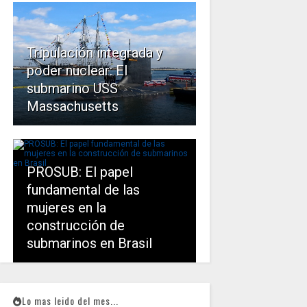
Tripulación integrada y
poder nuclear: El
submarino USS
Massachusetts
PROSUB: El papel
fundamental de las
mujeres en la
construcción de
submarinos en Brasil
Lo mas leido del mes...