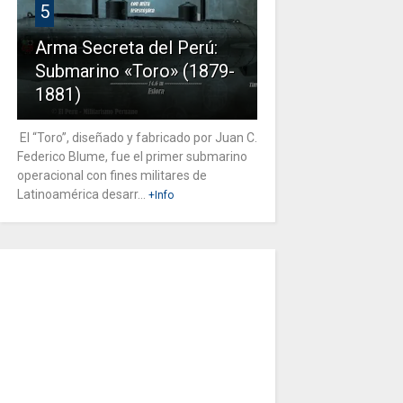
5
Arma Secreta del Perú:
Submarino «Toro» (1879-
1881)
El “Toro”, diseñado y fabricado por Juan C.
Federico Blume, fue el primer submarino
operacional con fines militares de
Latinoamérica desarr...
+Info