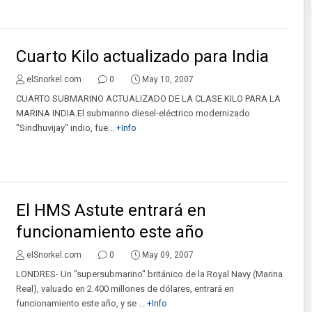
Cuarto Kilo actualizado para India
elSnorkel.com
0
May 10, 2007
CUARTO SUBMARINO ACTUALIZADO DE LA CLASE KILO PARA LA
MARINA INDIA.El submarino diesel-eléctrico modernizado
"Sindhuvijay" indio, fue...
+Info
El HMS Astute entrará en
funcionamiento este año
elSnorkel.com
0
May 09, 2007
LONDRES- Un "supersubmarino" británico de la Royal Navy (Marina
Real), valuado en 2.400 millones de dólares, entrará en
funcionamiento este año, y se ...
+Info