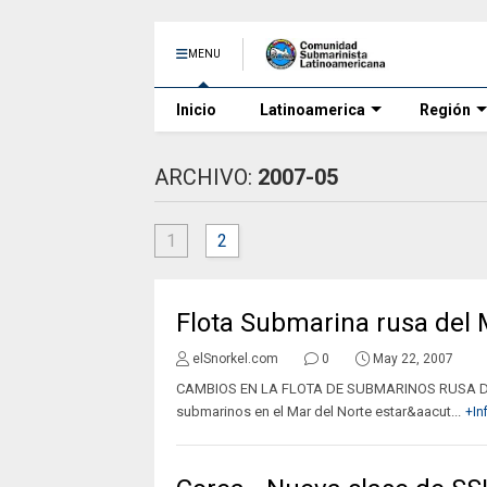
MENU
Inicio
Latinoamerica
Región
ARCHIVO:
2007-05
1
2
Flota Submarina rusa del 
elSnorkel.com
0
May 22, 2007
CAMBIOS EN LA FLOTA DE SUBMARINOS RUSA DEL 
submarinos en el Mar del Norte estar&aacut...
+In