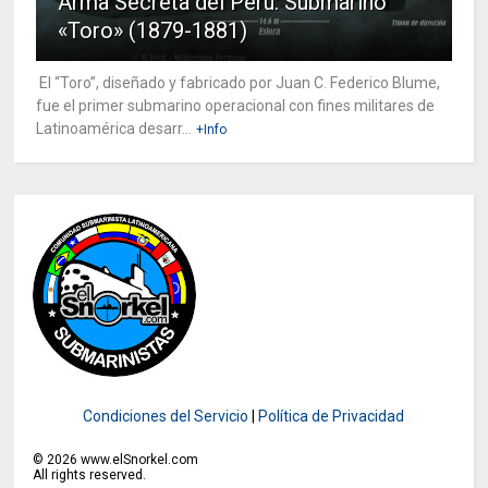
Arma Secreta del Perú: Submarino
«Toro» (1879-1881)
El “Toro”, diseñado y fabricado por Juan C. Federico Blume,
fue el primer submarino operacional con fines militares de
Latinoamérica desarr...
+Info
Condiciones del Servicio
|
Política de Privacidad
©
2026
www.elSnorkel.com
All rights reserved.