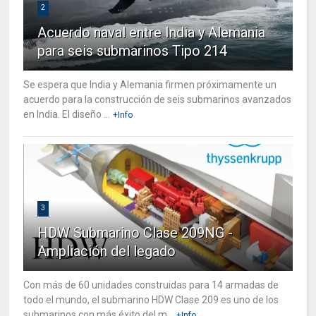
2
Acuerdo naval entre India y Alemania
para seis submarinos Tipo 214
Se espera que India y Alemania firmen próximamente un
acuerdo para la construcción de seis submarinos avanzados
en India. El diseño ...
+Info
3
HDW Submarino Clase 209NG -
Ampliación del legado
Con más de 60 unidades construidas para 14 armadas de
todo el mundo, el submarino HDW Clase 209 es uno de los
submarinos con más éxito del m...
+Info