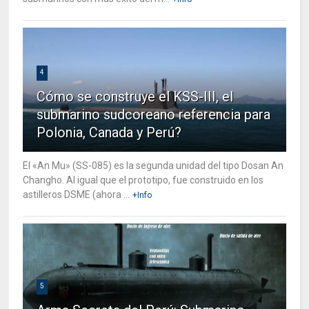
4
Cómo se construye el KSS-III, el
submarino sudcoreano referencia para
Polonia, Canada y Perú?
El «An Mu» (SS-085) es la segunda unidad del tipo Dosan An
Changho. Al igual que el prototipo, fue construido en los
astilleros DSME (ahora ...
+Info
5