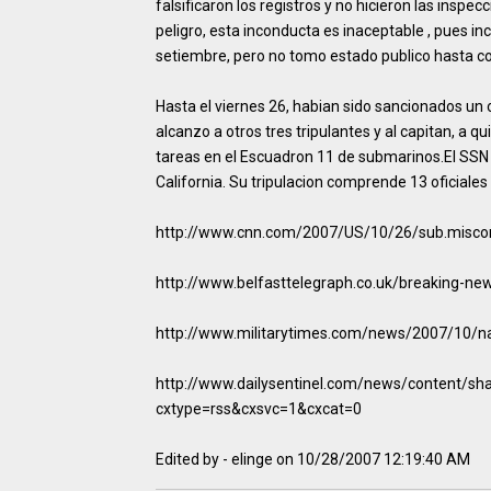
falsificaron los registros y no hicieron las inspec
peligro, esta inconducta es inaceptable , pues in
setiembre, pero no tomo estado publico hasta co
Hasta el viernes 26, habian sido sancionados un o
alcanzo a otros tres tripulantes y al capitan, a qu
tareas en el Escuadron 11 de submarinos.El SSN
California. Su tripulacion comprende 13 oficiales
http://www.cnn.com/2007/US/10/26/sub.miscon
http://www.belfasttelegraph.co.uk/breaking-ne
http://www.militarytimes.com/news/2007/10/
http://www.dailysentinel.com/news/content/sh
cxtype=rss&cxsvc=1&cxcat=0
Edited by - elinge on 10/28/2007 12:19:40 AM