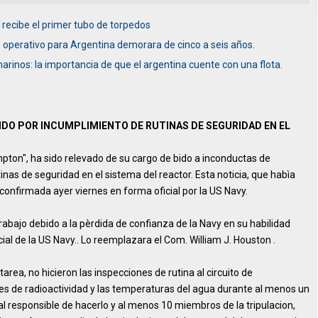
 recibe el primer tubo de torpedos
 operativo para Argentina demorara de cinco a seis años.
arinos: la importancia de que el argentina cuente con una flota.
DO POR INCUMPLIMIENTO DE RUTINAS DE SEGURIDAD EN EL
pton", ha sido relevado de su cargo de bido a inconductas de
inas de seguridad en el sistema del reactor. Esta noticia, que habìa
onfirmada ayer viernes en forma oficial por la US Navy.
rabajo debido a la pèrdida de confianza de la Navy en su habilidad
ial de la US Navy.. Lo reemplazara el Com. William J. Houston .
area, no hicieron las inspecciones de rutina al circuito de
eles de radioactividad y las temperaturas del agua durante al menos un
al responsible de hacerlo y al menos 10 miembros de la tripulacion,