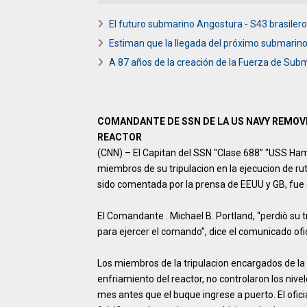
El futuro submarino Angostura - S43 brasilero
Estiman que la llegada del próximo submarino
A 87 años de la creación de la Fuerza de Subm
COMANDANTE DE SSN DE LA US NAVY REMOVI
REACTOR
(CNN) – El Capitan del SSN "Clase 688” "USS Ham
miembros de su tripulacion en la ejecucion de rut
sido comentada por la prensa de EEUU y GB, fue c
El Comandante . Michael B. Portland, “perdiò su t
para ejercer el comando”, dice el comunicado ofic
Los miembros de la tripulacion encargados de la t
enfriamiento del reactor, no controlaron los niv
mes antes que el buque ingrese a puerto. El ofici