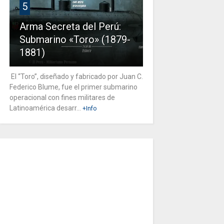
5
Arma Secreta del Perú:
Submarino «Toro» (1879-
1881)
El “Toro”, diseñado y fabricado por Juan C.
Federico Blume, fue el primer submarino
operacional con fines militares de
Latinoamérica desarr...
+Info