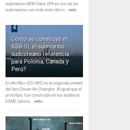
submarino HDW Clase 209 es uno de los
submarinos con más éxito del m...
+Info
4
Cómo se construye el
KSS-III, el submarino
sudcoreano referencia
para Polonia, Canada y
Perú?
El «An Mu» (SS-085) es la segunda unidad
del tipo Dosan An Changho. Al igual que el
prototipo, fue construido en los astilleros
DSME (ahora ...
+Info