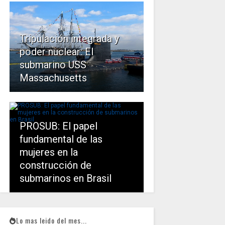
Tripulación integrada y
poder nuclear: El
submarino USS
Massachusetts
PROSUB: El papel
fundamental de las
mujeres en la
construcción de
submarinos en Brasil
Lo mas leido del mes...