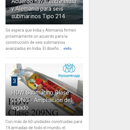
Acuerdo naval entre India
y Alemania para seis
submarinos Tipo 214
Se espera que India y Alemania firmen
próximamente un acuerdo para la
construcción de seis submarinos
avanzados en India. El diseño ...
+Info
3
HDW Submarino Clase
209NG - Ampliación del
legado
Con más de 60 unidades construidas para
14 armadas de todo el mundo, el