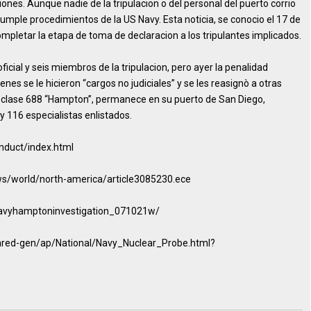
ciones. Aunque nadie de la tripulacion o del personal del puerto corrio
cumple procedimientos de la US Navy. Esta noticia, se conocio el 17 de
mpletar la etapa de toma de declaracion a los tripulantes implicados.
ficial y seis miembros de la tripulacion, pero ayer la penalidad
ienes se le hicieron “cargos no judiciales” y se les reasignò a otras
 clase 688 “Hampton”, permanece en su puerto de San Diego,
 y 116 especialistas enlistados.
duct/index.html
ws/world/north-america/article3085230.ece
navyhamptoninvestigation_071021w/
ared-gen/ap/National/Navy_Nuclear_Probe.html?