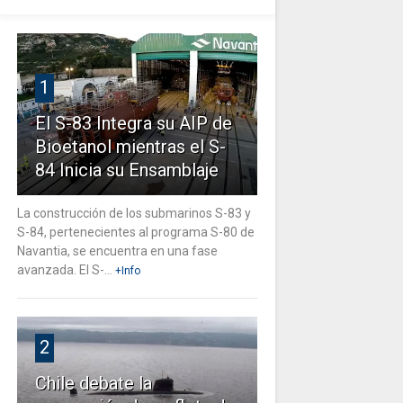
1
El S-83 Integra su AIP de
Bioetanol mientras el S-
84 Inicia su Ensamblaje
La construcción de los submarinos S-83 y
S-84, pertenecientes al programa S-80 de
Navantia, se encuentra en una fase
avanzada. El S-...
+Info
2
Chile debate la