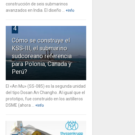
construcción de seis submarinos
avanzados en India. El diseño ...
+Info
4
Cómo se construye el
KSS-III, el submarino
sudcoreano referencia
para Polonia, Canada y
Perú?
El «An Mu» (SS-085) es la segunda unidad
del tipo Dosan An Changho. Al igual que el
prototipo, fue construido en los astilleros
DSME (ahora ...
+Info