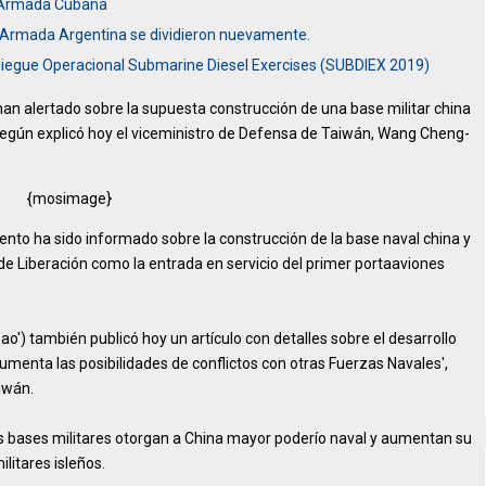
a Armada Cubana
a Armada Argentina se dividieron nuevamente.
iegue Operacional Submarine Diesel Exercises (SUBDIEX 2019)
han alertado sobre la supuesta construcción de una base militar china
 según explicó hoy el viceministro de Defensa de Taiwán, Wang Cheng-
{mosimage}
ento ha sido informado sobre la construcción de la base naval china y
 de Liberación como la entrada en servicio del primer portaaviones
ao') también publicó hoy un artículo con detalles sobre el desarrollo
'aumenta las posibilidades de conflictos con otras Fuerzas Navales',
iwán.
s bases militares otorgan a China mayor poderío naval y aumentan su
litares isleños.