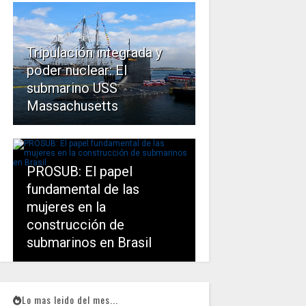
Tripulación integrada y
poder nuclear: El
submarino USS
Massachusetts
PROSUB: El papel
fundamental de las
mujeres en la
construcción de
submarinos en Brasil
Lo mas leido del mes...