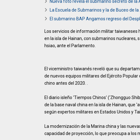
Nueva foto revela el submarino secreto de l
La Escuela de Submarinos y la de Buceo de l
El submarino BAP Angamos regreso del Despl
Los servicios de información militar taiwaneses 
en la isla de Hainan, con submarinos nucleares,
hsiao, ante el Parlamento.
El viceministro taiwanés reveló que su departam
de nuevos equipos militares del Ejército Popular
chino antes del 2020. .
El diario isleño 'Tiempos Chinos' ('Zhongguo Shib
de la base naval china en la isla de Hainan, que 
según expertos militares en Estados Unidos y Ta
La modernización de la Marina china y las nueva
capacidad de proyección, lo que preocupa a los mi