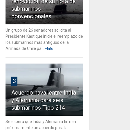
renovación de su flota de
submarinos
convencionales
Un grupo de 26 senadores solicita al
Presidente Kast que inicie el reemplazo de
los submarinos más antiguos de la
Armada de Chile pa...
+Info
3
Acuerdo naval entre India
y Alemania para seis
submarinos Tipo 214
Se espera que India y Alemania firmen
próximamente un acuerdo para la