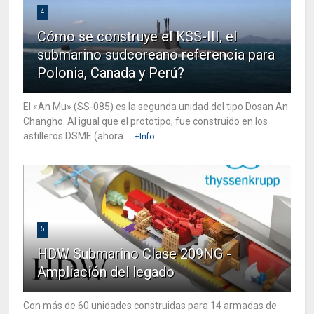
4
Cómo se construye el KSS-III, el
submarino sudcoreano referencia para
Polonia, Canada y Perú?
El «An Mu» (SS-085) es la segunda unidad del tipo Dosan An
Changho. Al igual que el prototipo, fue construido en los
astilleros DSME (ahora ...
+Info
5
HDW Submarino Clase 209NG -
Ampliación del legado
Con más de 60 unidades construidas para 14 armadas de