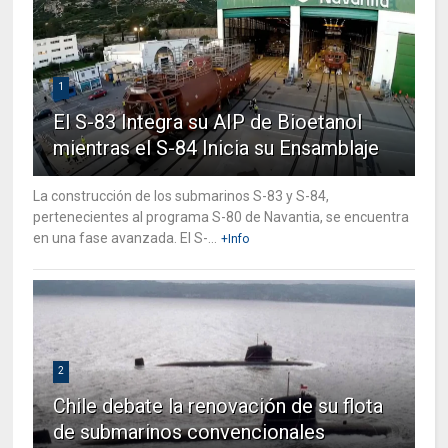
1
El S-83 Integra su AIP de Bioetanol
mientras el S-84 Inicia su Ensamblaje
La construcción de los submarinos S-83 y S-84,
pertenecientes al programa S-80 de Navantia, se encuentra
en una fase avanzada. El S-...
+Info
2
Chile debate la renovación de su flota
de submarinos convencionales