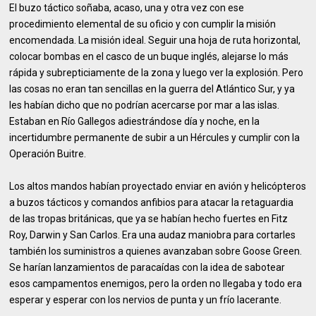
El buzo táctico soñaba, acaso, una y otra vez con ese
procedimiento elemental de su oficio y con cumplir la misión
encomendada. La misión ideal. Seguir una hoja de ruta horizontal,
colocar bombas en el casco de un buque inglés, alejarse lo más
rápida y subrepticiamente de la zona y luego ver la explosión. Pero
las cosas no eran tan sencillas en la guerra del Atlántico Sur, y ya
les habían dicho que no podrían acercarse por mar a las islas.
Estaban en Río Gallegos adiestrándose día y noche, en la
incertidumbre permanente de subir a un Hércules y cumplir con la
Operación Buitre.
Los altos mandos habían proyectado enviar en avión y helicópteros
a buzos tácticos y comandos anfibios para atacar la retaguardia
de las tropas británicas, que ya se habían hecho fuertes en Fitz
Roy, Darwin y San Carlos. Era una audaz maniobra para cortarles
también los suministros a quienes avanzaban sobre Goose Green.
Se harían lanzamientos de paracaídas con la idea de sabotear
esos campamentos enemigos, pero la orden no llegaba y todo era
esperar y esperar con los nervios de punta y un frío lacerante.