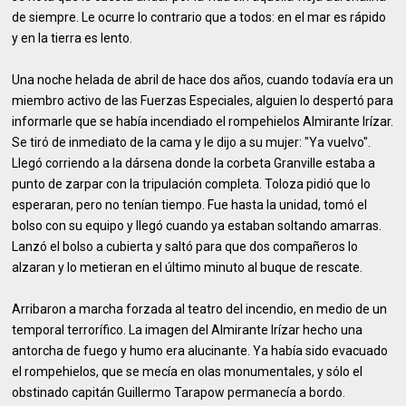
de siempre. Le ocurre lo contrario que a todos: en el mar es rápido
y en la tierra es lento.
Una noche helada de abril de hace dos años, cuando todavía era un
miembro activo de las Fuerzas Especiales, alguien lo despertó para
informarle que se había incendiado el rompehielos Almirante Irízar.
Se tiró de inmediato de la cama y le dijo a su mujer: "Ya vuelvo".
Llegó corriendo a la dársena donde la corbeta Granville estaba a
punto de zarpar con la tripulación completa. Toloza pidió que lo
esperaran, pero no tenían tiempo. Fue hasta la unidad, tomó el
bolso con su equipo y llegó cuando ya estaban soltando amarras.
Lanzó el bolso a cubierta y saltó para que dos compañeros lo
alzaran y lo metieran en el último minuto al buque de rescate.
Arribaron a marcha forzada al teatro del incendio, en medio de un
temporal terrorífico. La imagen del Almirante Irízar hecho una
antorcha de fuego y humo era alucinante. Ya había sido evacuado
el rompehielos, que se mecía en olas monumentales, y sólo el
obstinado capitán Guillermo Tarapow permanecía a bordo.