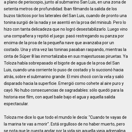
a plano de periscopio, junto al submarino San Luis, en una zona de
setenta metros de profundidad. Iban filmando la salida de los
buzos tácticos por los laterales del San Luis, cuando de pronto una
tonina surgió de la nada y se asentó en la proa del minisub. Pero lo
hizo con tanta delicadeza que no logró desestabilizarlo. Luego vino
una compañera y repitió el juego: pasó restregando su panza por
encima de la proa de la pequeña nave que avanzaba por un
costado. Una y otra vez las toninas pasaban raspando, mientras la
cinta de Súper 8 las inmortalizaba en sus majestuosas piruetas. Ya
Toloza había sobrepasado el bigote de agua de la proa del San
Luis, cuando una corriente lo puso de costado y lo succionó hacia
atrás, sobre el submarino grande. El mini chocó con la vela y salió
disparado hacia la superficie. Emergió como cohete al aire puro y
cayó. No hubo consecuencias de sagradables: sólo quedó para la
historia ese film, con aquel baile bajo el agua y aquella salida
espectacular.
Toloza me dice lo que todo el mundo le decía: "Cuando te vayas de
la marina te vas a morir". Está orgulloso de no haber muerto, pero
se nota que le cuesta andar por la vida sin aquella vieja adrenalina