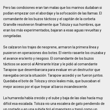
Pero las condiciones eran tan malas que los marinos dudaban si
podían empezar con el abordaje y la sofocación de las llamas. El
comandante de los buzos tácticos y el capitán de la corbeta
Granville resolvieron finalmente que Toloza y sus hombres, que
eran los más experimentados, bajaran a esas aguas revueltas y
congeladas.
Se calzaron los trajes de neoprene, armaron la primera línea y
pusieron en operaciones dos botes. El viento rasante los cruzaba y
el avance era lento y riesgoso. El comandante de los buzos
tácticos se acercó al Almirante Irízar y le pidió al comandante
Tarapow que desembarcara para evaluar en un destructor que
navegaba cerca la situación. Tarapow accedió y se fueron juntos.
Quedaba el bote de Toloza y cinco leales más, que buscaban el
mejor acceso por el que trepar al barco incandescente.
La humareda había crecido y el sube y baja de las olas hacía muy
difícil esa escalada. Toloza vio una escalera de gato pendiendo de
un costado y en una subida tiró el manotazo y trepó como un