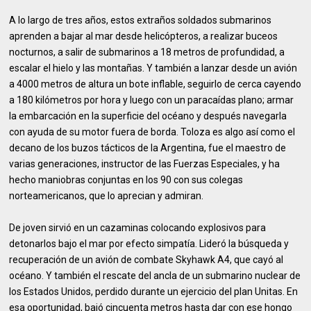
A lo largo de tres años, estos extraños soldados submarinos
aprenden a bajar al mar desde helicópteros, a realizar buceos
nocturnos, a salir de submarinos a 18 metros de profundidad, a
escalar el hielo y las montañas. Y también a lanzar desde un avión
a 4000 metros de altura un bote inflable, seguirlo de cerca cayendo
a 180 kilómetros por hora y luego con un paracaídas plano; armar
la embarcación en la superficie del océano y después navegarla
con ayuda de su motor fuera de borda. Toloza es algo así como el
decano de los buzos tácticos de la Argentina, fue el maestro de
varias generaciones, instructor de las Fuerzas Especiales, y ha
hecho maniobras conjuntas en los 90 con sus colegas
norteamericanos, que lo aprecian y admiran.
De joven sirvió en un cazaminas colocando explosivos para
detonarlos bajo el mar por efecto simpatía. Lideró la búsqueda y
recuperación de un avión de combate Skyhawk A4, que cayó al
océano. Y también el rescate del ancla de un submarino nuclear de
los Estados Unidos, perdido durante un ejercicio del plan Unitas. En
esa oportunidad, bajó cincuenta metros hasta dar con ese hongo