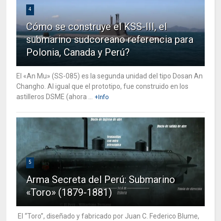
4
Cómo se construye el KSS-III, el
submarino sudcoreano referencia para
Polonia, Canada y Perú?
El «An Mu» (SS-085) es la segunda unidad del tipo Dosan An
Changho. Al igual que el prototipo, fue construido en los
astilleros DSME (ahora ...
+Info
5
Arma Secreta del Perú: Submarino
«Toro» (1879-1881)
El “Toro”, diseñado y fabricado por Juan C. Federico Blume,