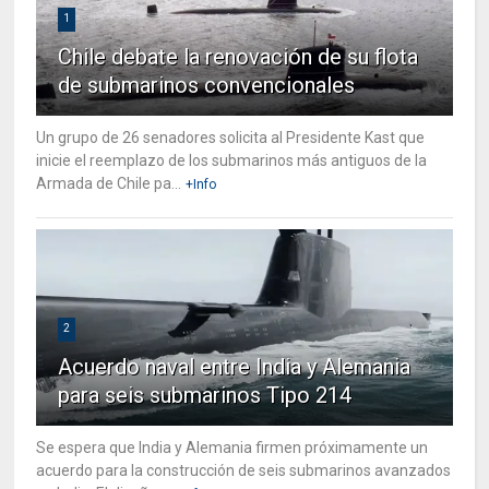
1
Chile debate la renovación de su flota
de submarinos convencionales
Un grupo de 26 senadores solicita al Presidente Kast que
inicie el reemplazo de los submarinos más antiguos de la
Armada de Chile pa...
+Info
2
Acuerdo naval entre India y Alemania
para seis submarinos Tipo 214
Se espera que India y Alemania firmen próximamente un
acuerdo para la construcción de seis submarinos avanzados