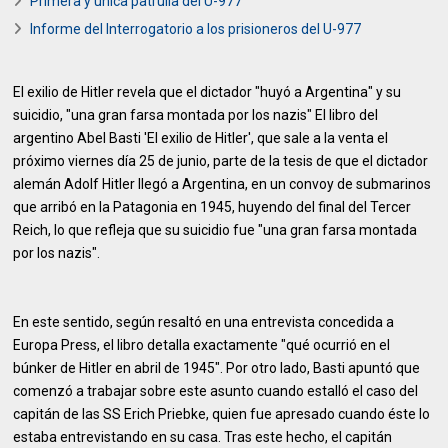
Primera y única patrulla del U-977
Informe del Interrogatorio a los prisioneros del U-977
El exilio de Hitler revela que el dictador "huyó a Argentina" y su
suicidio, "una gran farsa montada por los nazis" El libro del
argentino Abel Basti 'El exilio de Hitler', que sale a la venta el
próximo viernes día 25 de junio, parte de la tesis de que el dictador
alemán Adolf Hitler llegó a Argentina, en un convoy de submarinos
que arribó en la Patagonia en 1945, huyendo del final del Tercer
Reich, lo que refleja que su suicidio fue "una gran farsa montada
por los nazis".
En este sentido, según resaltó en una entrevista concedida a
Europa Press, el libro detalla exactamente "qué ocurrió en el
búnker de Hitler en abril de 1945". Por otro lado, Basti apuntó que
comenzó a trabajar sobre este asunto cuando estalló el caso del
capitán de las SS Erich Priebke, quien fue apresado cuando éste lo
estaba entrevistando en su casa. Tras este hecho, el capitán