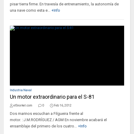
pisar tierra firme. En travesía de entrenamiento, la autonomía de
una nave como esta e...
+Info
Industria Naval
Un motor extraordinario para el S-81
elSnorkel.com
0
Feb 16, 2012
Dos marinos escuchan a Filgueira frente al
motor. ::J.M.RODRÍGUEZ / AGM En noviembre acabará el
ensamblaje del primero de los cuatro...
+Info