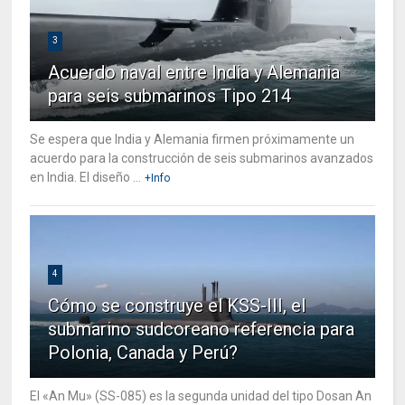
3
Acuerdo naval entre India y Alemania
para seis submarinos Tipo 214
Se espera que India y Alemania firmen próximamente un
acuerdo para la construcción de seis submarinos avanzados
en India. El diseño ...
+Info
4
Cómo se construye el KSS-III, el
submarino sudcoreano referencia para
Polonia, Canada y Perú?
El «An Mu» (SS-085) es la segunda unidad del tipo Dosan An