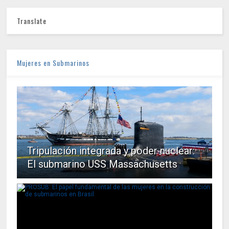
Translate
Mujeres en Submarinos
Tripulación integrada y poder nuclear:
El submarino USS Massachusetts