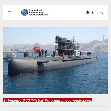
Submarino S-73 'Mistral' Foto:murciaeconomica.com