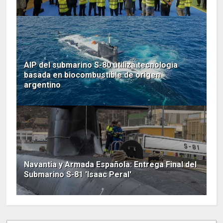
AIP del submarino S-80 utiliza tecnologia
basada en biocombustible de origen
argentino
Navantia y Armada Española: Entrega Final del
Submarino S-81 'Isaac Peral'