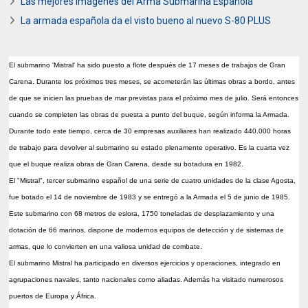
Las mejores imágenes del Arma Submarina Española
La armada española da el visto bueno al nuevo S-80 PLUS
El submarino 'Mistral' ha sido puesto a flote después de 17 meses de trabajos de Gran
Carena. Durante los próximos tres meses, se acometerán las últimas obras a bordo, antes
de que se inicien las pruebas de mar previstas para el próximo mes de julio. Será entonces
cuando se completen las obras de puesta a punto del buque, según informa la Armada.
Durante todo este tiempo, cerca de 30 empresas auxiliares han realizado 440.000 horas
de trabajo para devolver al submarino su estado plenamente operativo. Es la cuarta vez
que el buque realiza obras de Gran Carena, desde su botadura en 1982.
El "Mistral", tercer submarino español de una serie de cuatro unidades de la clase Agosta,
fue botado el 14 de noviembre de 1983 y se entregó a la Armada el 5 de junio de 1985.
Este submarino con 68 metros de eslora, 1750 toneladas de desplazamiento y una
dotación de 66 marinos, dispone de modernos equipos de detección y de sistemas de
armas, que lo convierten en una valiosa unidad de combate.
El submarino Mistral ha participado en diversos ejercicios y operaciones, integrado en
agrupaciones navales, tanto nacionales como aliadas. Además ha visitado numerosos
puertos de Europa y África.