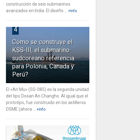
construcción de seis submarinos
avanzados en India. El diseño ...
+Info
4
Cómo se construye el
KSS-III, el submarino
sudcoreano referencia
para Polonia, Canada y
Perú?
El «An Mu» (SS-085) es la segunda unidad
del tipo Dosan An Changho. Al igual que el
prototipo, fue construido en los astilleros
DSME (ahora ...
+Info