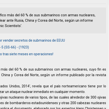
ífico más del 60 % de sus submarinos con armas nucleares,
clear ante Rusia, China y Corea del Norte, según un informe
ic Scientists'.
 por vender secretos de submarinos de EEUU
-5 (SS-66) - (1923)
ro tras siete meses en operaciones!
o más del 60 % de sus submarinos con armas nucleares, cuyo fin es
, China y Corea del Norte, según un informe publicado por la revista
ados Unidos, 2014', revela que el país norteamericano tiene por lo
nzar un ataque nuclear inmediato en cualquier momento.
vas nucleares de varios tipos, de las cuales alrededor de 300 ojivas
ases de bombarderos estadounidenses y otras 200 cabezas nucleares
xplica el documento, elaborado por los expertos Hans Christensen y