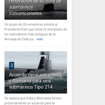
renovación de su flota de
submarinos
convencionales
Un grupo de 26 senadores solicita al
Presidente Kast que inicie el reemplazo de
los submarinos más antiguos de la
Armada de Chile pa...
+Info
3
Acuerdo naval entre India
y Alemania para seis
submarinos Tipo 214
Se espera que India y Alemania firmen
próximamente un acuerdo para la