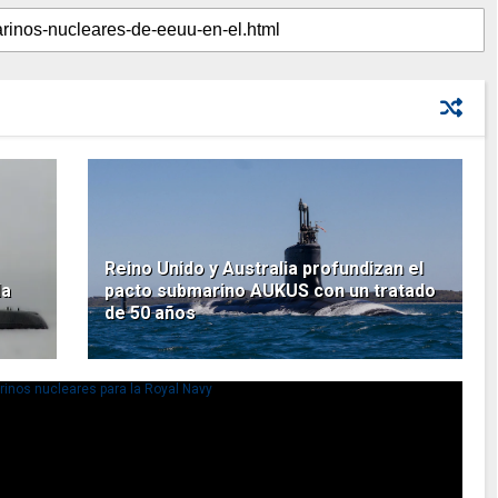
Reino Unido y Australia profundizan el
la
pacto submarino AUKUS con un tratado
de 50 años