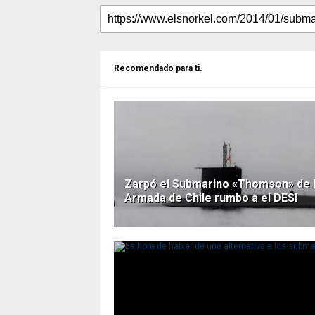
Recomendado para ti.
Zarpó el Submarino «Thomson» de 
Armada de Chile rumbo a el DESI