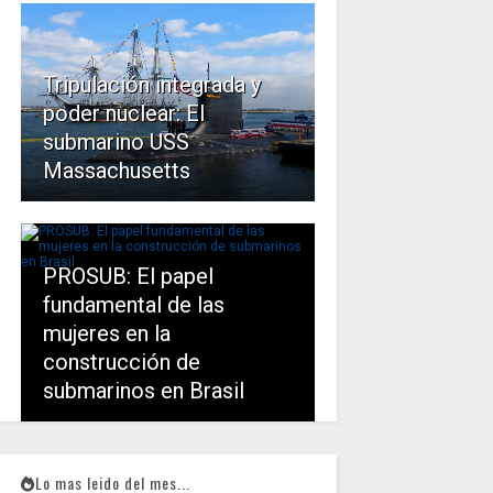
Tripulación integrada y
poder nuclear: El
submarino USS
Massachusetts
PROSUB: El papel
fundamental de las
mujeres en la
construcción de
submarinos en Brasil
Lo mas leido del mes...