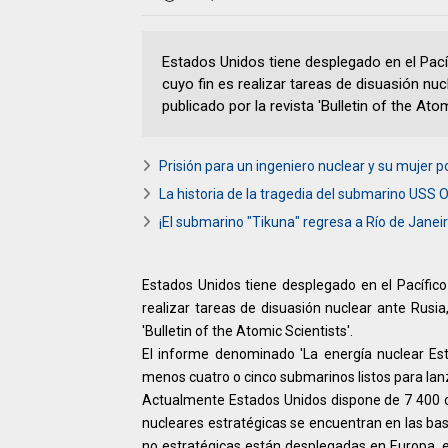
Estados Unidos tiene desplegado en el Pac
cuyo fin es realizar tareas de disuasión nu
publicado por la revista 'Bulletin of the Atom
Prisión para un ingeniero nuclear y su mujer
La historia de la tragedia del submarino USS O
¡El submarino "Tikuna" regresa a Río de Janei
Estados Unidos tiene desplegado en el Pacífic
realizar tareas de disuasión nuclear ante Rusia
'Bulletin of the Atomic Scientists'.
El informe denominado 'La energía nuclear Est
menos cuatro o cinco submarinos listos para la
Actualmente Estados Unidos dispone de 7 400 oji
nucleares estratégicas se encuentran en las b
no estratégicas están desplegadas en Europa, e