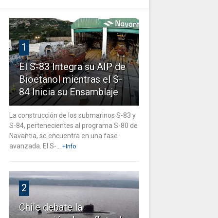
1
El S-83 Integra su AIP de
Bioetanol mientras el S-
84 Inicia su Ensamblaje
La construcción de los submarinos S-83 y
S-84, pertenecientes al programa S-80 de
Navantia, se encuentra en una fase
avanzada. El S-...
+Info
2
Chile debate la