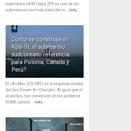
submarino HDW Clase 209 es uno de los
submarinos con más éxito del m...
+Info
4
Cómo se construye el
KSS-III, el submarino
sudcoreano referencia
para Polonia, Canada y
Perú?
El «An Mu» (SS-085) es la segunda unidad
del tipo Dosan An Changho. Al igual que el
prototipo, fue construido en los astilleros
DSME (ahora ...
+Info