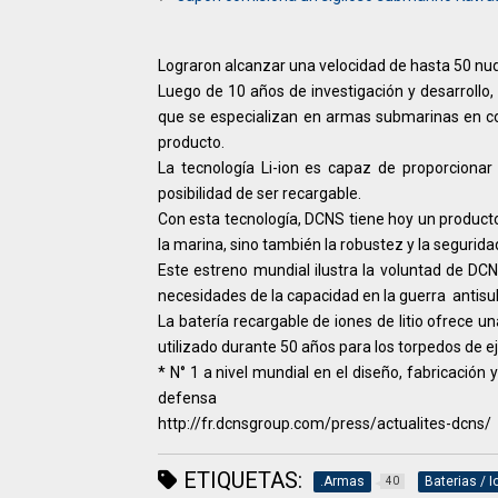
Lograron alcanzar una velocidad de hasta 50 nu
Luego de 10 años de investigación y desarrollo
que se especializan en armas submarinas en col
producto.
La tecnología Li-ion es capaz de proporcionar 
posibilidad de ser recargable.
Con esta tecnología, DCNS tiene hoy un product
la marina, sino también la robustez y la seguri
Este estreno mundial ilustra la voluntad de D
necesidades de la capacidad en la guerra antis
La batería recargable de iones de litio ofrece un
utilizado durante 50 años para los torpedos de ej
* N° 1 a nivel mundial en el diseño, fabricación 
defensa
http://fr.dcnsgroup.com/press/actualites-dcns/
ETIQUETAS:
.Armas
Baterias / Io
40