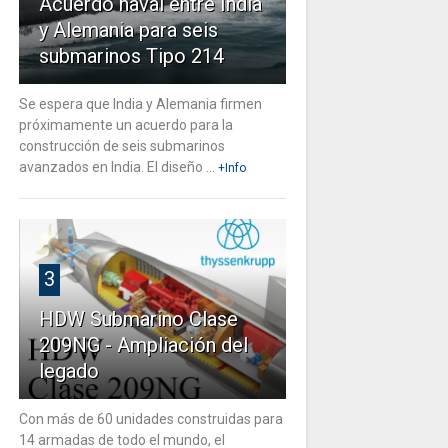
Acuerdo naval entre India
y Alemania para seis
submarinos Tipo 214
Se espera que India y Alemania firmen
próximamente un acuerdo para la
construcción de seis submarinos
avanzados en India. El diseño ...
+Info
3
HDW Submarino Clase
209NG - Ampliación del
legado
Con más de 60 unidades construidas para
14 armadas de todo el mundo, el