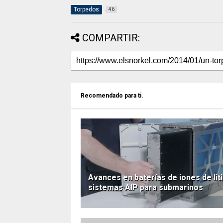
Torpedos
46
COMPARTIR:
Recomendado para ti.
Avances en baterías de iones de liti
sistemas AIP para submarinos