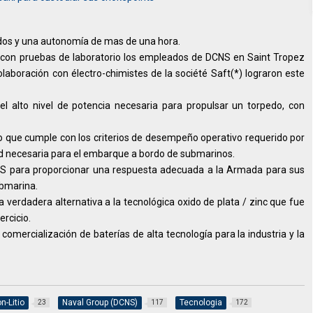
dos y una autonomía de mas de una hora.
, con pruebas de laboratorio los empleados de DCNS en Saint Tropez
aboración con électro-chimistes de la société Saft(*) lograron este
el alto nivel de potencia necesaria para propulsar un torpedo, con
o que cumple con los criterios de desempeño operativo requerido por
dad necesaria para el embarque a bordo de submarinos.
CNS para proporcionar una respuesta adecuada a la Armada para sus
ubmarina.
a verdadera alternativa a la tecnológica oxido de plata / zinc que fue
ercicio.
y comercialización de baterías de alta tecnología para la industria y la
n-Litio
Naval Group (DCNS)
Tecnologia
23
117
172