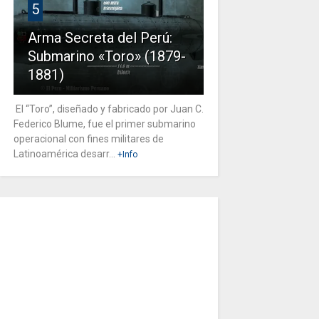
5
Arma Secreta del Perú:
Submarino «Toro» (1879-
1881)
El “Toro”, diseñado y fabricado por Juan C.
Federico Blume, fue el primer submarino
operacional con fines militares de
Latinoamérica desarr...
+Info