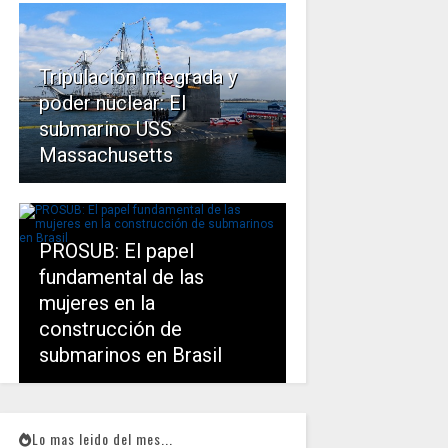
Tripulación integrada y
poder nuclear: El
submarino USS
Massachusetts
PROSUB: El papel
fundamental de las
mujeres en la
construcción de
submarinos en Brasil
Lo mas leido del mes...