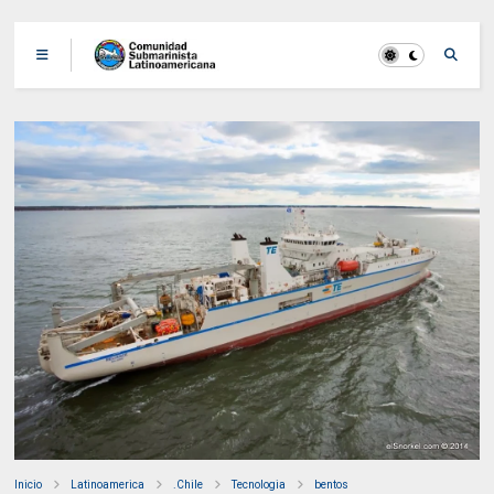
Inicio
Latinoamerica
.Chile
Tecnologia
bentos