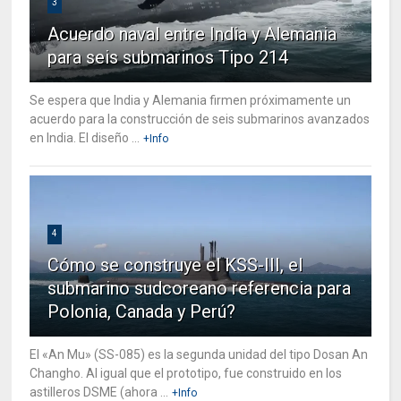
3
Acuerdo naval entre India y Alemania
para seis submarinos Tipo 214
Se espera que India y Alemania firmen próximamente un
acuerdo para la construcción de seis submarinos avanzados
en India. El diseño ...
+Info
4
Cómo se construye el KSS-III, el
submarino sudcoreano referencia para
Polonia, Canada y Perú?
El «An Mu» (SS-085) es la segunda unidad del tipo Dosan An
Changho. Al igual que el prototipo, fue construido en los
astilleros DSME (ahora ...
+Info