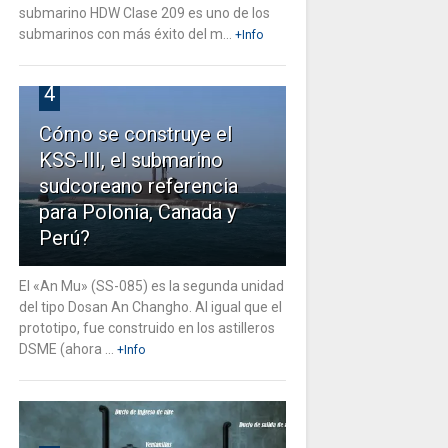
submarino HDW Clase 209 es uno de los
submarinos con más éxito del m...
+Info
4
Cómo se construye el
KSS-III, el submarino
sudcoreano referencia
para Polonia, Canada y
Perú?
El «An Mu» (SS-085) es la segunda unidad
del tipo Dosan An Changho. Al igual que el
prototipo, fue construido en los astilleros
DSME (ahora ...
+Info