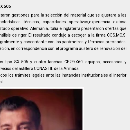
SX 506
ron gestiones para la selección del material que se ajustara a las
acterísticas técnicas, capacidades operativas,experiencia exitosa
stado operativo. Alemania, Italia e Inglaterra presentaron ofertas que
lisis de rigor. El resultado condujo a escoger a la firma COS.MO.S.
ntegralmente y concordante con los parámetros y términos precisados,
 Nación, en correspondencia con el programa austero de renovación del
os tipo SX 506 y cuatro lanchas CE2F/X60, equipos, accesorios y
rvicios del astillero CONASTIL de la Armada
dos los trámites legales ante las instancias institucionales al interior
l.