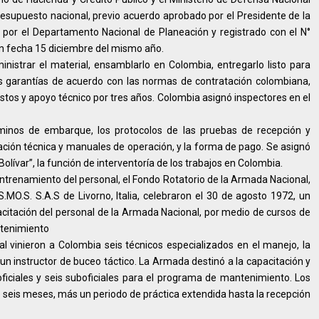
resupuesto nacional, previo acuerdo aprobado por el Presidente de la
 por el Departamento Nacional de Planeación y registrado con el N°
on fecha 15 diciembre del mismo año.
nistrar el material, ensamblarlo en Colombia, entregarlo listo para
as garantías de acuerdo con las normas de contratación colombiana,
stos y apoyo técnico por tres años. Colombia asignó inspectores en el
rminos de embarque, los protocolos de las pruebas de recepción y
ión técnica y manuales de operación, y la forma de pago. Se asignó
lívar”, la función de interventoría de los trabajos en Colombia.
entrenamiento del personal, el Fondo Rotatorio de la Armada Nacional,
S.MO.S. S.A.S de Livorno, Italia, celebraron el 30 de agosto 1972, un
pacitación del personal de la Armada Nacional, por medio de cursos de
ntenimiento
l vinieron a Colombia seis técnicos especializados en el manejo, la
un instructor de buceo táctico. La Armada destinó a la capacitación y
 oficiales y seis suboficiales para el programa de mantenimiento. Los
seis meses, más un periodo de práctica extendida hasta la recepción