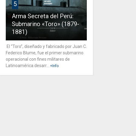
5
Arma Secreta del Perú:
Submarino «Toro» (1879-
1881)
El “Toro”, diseñado y fabricado por Juan C.
Federico Blume, fue el primer submarino
operacional con fines militares de
Latinoamérica desarr...
+Info