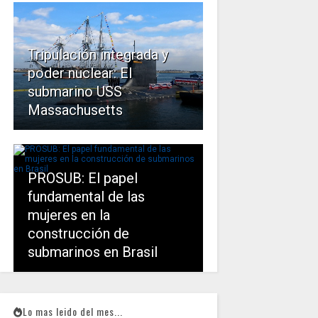
Tripulación integrada y
poder nuclear: El
submarino USS
Massachusetts
PROSUB: El papel
fundamental de las
mujeres en la
construcción de
submarinos en Brasil
Lo mas leido del mes...