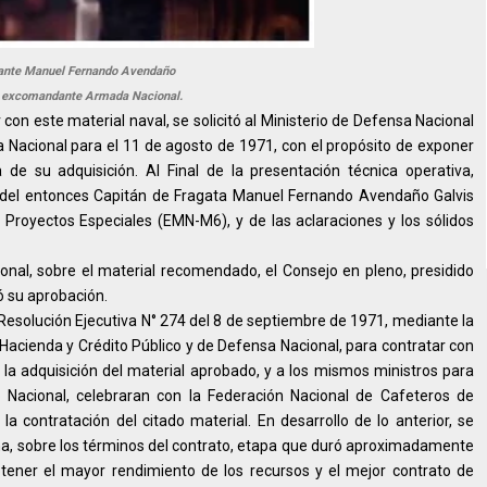
ante Manuel Fernando Avendaño
, excomandante Armada Nacional.
con este material naval, se solicitó al Ministerio de Defensa Nacional
 Nacional para el 11 de agosto de 1971, con el propósito de exponer
de su adquisición. Al Final de la presentación técnica operativa,
e del entonces Capitán de Fragata Manuel Fernando Avendaño Galvis
 Proyectos Especiales (EMN-M6), y de las aclaraciones y los sólidos
al, sobre el material recomendado, el Consejo en pleno, presidido
ó su aprobación.
 Resolución Ejecutiva N° 274 del 8 de septiembre de 1971, mediante la
 Hacienda y Crédito Público y de Defensa Nacional, para contratar con
, la adquisición del material aprobado, y a los mismos ministros para
Nacional, celebraran con la Federación Nacional de Cafeteros de
la contratación del citado material. En desarrollo de lo anterior, se
ana, sobre los términos del contrato, etapa que duró aproximadamente
obtener el mayor rendimiento de los recursos y el mejor contrato de