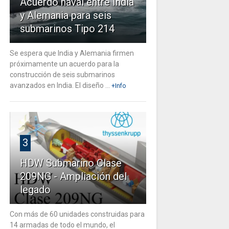
Acuerdo naval entre India
y Alemania para seis
submarinos Tipo 214
Se espera que India y Alemania firmen
próximamente un acuerdo para la
construcción de seis submarinos
avanzados en India. El diseño ...
+Info
3
HDW Submarino Clase
209NG - Ampliación del
legado
Con más de 60 unidades construidas para
14 armadas de todo el mundo, el