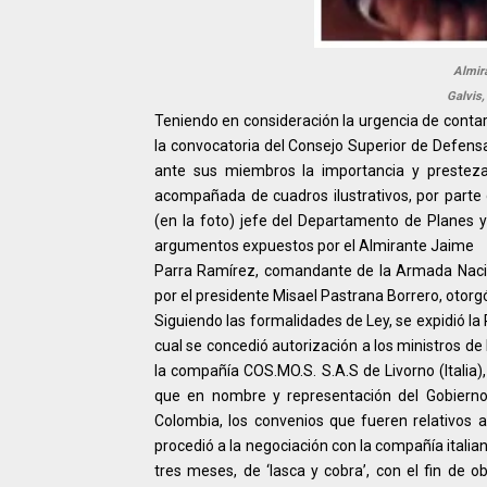
Almir
Galvis
Teniendo en consideración la urgencia de contar 
la convocatoria del Consejo Superior de Defensa
ante sus miembros la importancia y presteza 
acompañada de cuadros ilustrativos, por part
(en la foto) jefe del Departamento de Planes y
argumentos expuestos por el Almirante Jaime
Parra Ramírez, comandante de la Armada Nacion
por el presidente Misael Pastrana Borrero, otorg
Siguiendo las formalidades de Ley, se expidió la
cual se concedió autorización a los ministros de
la compañía COS.MO.S. S.A.S de Livorno (Italia)
que en nombre y representación del Gobierno 
Colombia, los convenios que fueren relativos a 
procedió a la negociación con la compañía itali
tres meses, de ‘lasca y cobra’, con el fin de 