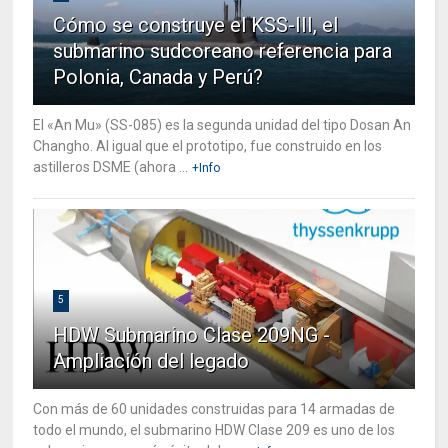
Cómo se construye el KSS-III, el
submarino sudcoreano referencia para
Polonia, Canada y Perú?
El «An Mu» (SS-085) es la segunda unidad del tipo Dosan An
Changho. Al igual que el prototipo, fue construido en los
astilleros DSME (ahora ...
+Info
5
HDW Submarino Clase 209NG -
Ampliación del legado
Con más de 60 unidades construidas para 14 armadas de
todo el mundo, el submarino HDW Clase 209 es uno de los