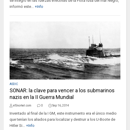
se integró en las fuerzas efectivas de la Flota rusa del mar Negro,
informó este...
+Info
ASDIC
SONAR: la clave para vencer a los submarinos
nazis en la II Guerra Mundial
elSnorkel.com
0
Sep 16, 2014
Inventado al final de la I GM, este instrumento era el único medio
que tenían los aliados para localizar y destruir a los U-Boote de
Hitler Si...
+Info