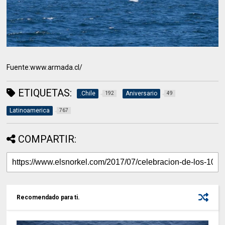
Fuente:www.armada.cl/
ETIQUETAS:
.Chile
Aniversario
192
49
Latinoamerica
767
COMPARTIR:
Recomendado para ti.