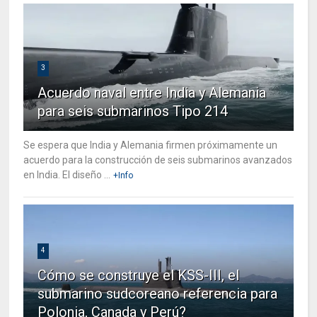
3
Acuerdo naval entre India y Alemania
para seis submarinos Tipo 214
Se espera que India y Alemania firmen próximamente un
acuerdo para la construcción de seis submarinos avanzados
en India. El diseño ...
+Info
4
Cómo se construye el KSS-III, el
submarino sudcoreano referencia para
Polonia, Canada y Perú?