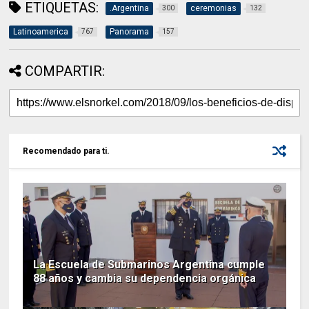
ETIQUETAS:
.Argentina
ceremonias
300
132
Latinoamerica
Panorama
767
157
COMPARTIR:
Recomendado para ti.
La Escuela de Submarinos Argentina cumple
88 años y cambia su dependencia orgánica