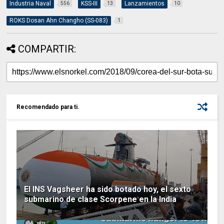
Industria Naval
KSS-III
Lanzamientos
556
13
10
ROKS Dosan Ahn Changho (SS-083)
1
COMPARTIR:
Recomendado para ti.
El INS Vagsheer ha sido botado hoy, el sexto
submarino de clase Scorpene en la India