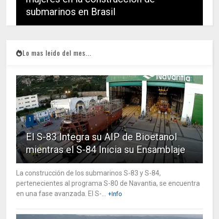
submarinos en Brasil
Lo mas leido del mes...
1
El S-83 Integra su AIP de Bioetanol
mientras el S-84 Inicia su Ensamblaje
La construcción de los submarinos S-83 y S-84,
pertenecientes al programa S-80 de Navantia, se encuentra
en una fase avanzada. El S-...
+Info