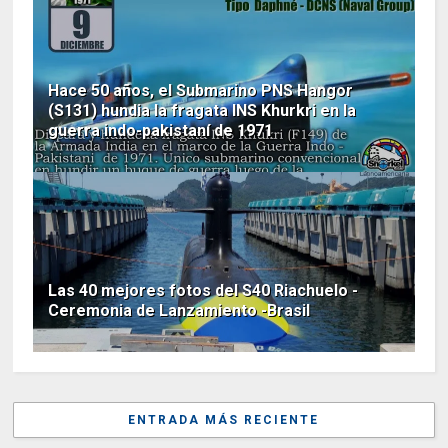
Hace 50 años, el Submarino PNS Hangor
(S131) hundia la fragata INS Khurkri en la
guerra indo-pakistaní de 1971
Las 40 mejores fotos del S40 Riachuelo -
Ceremonia de Lanzamiento -Brasil
ENTRADA MÁS RECIENTE