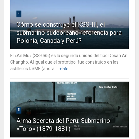
4
Cómo se construye el KSS-III, el
submarino sudcoreano referencia para
Polonia, Canada y Perú?
El «An Mu» (SS-085) es la segunda unidad del tipo Dosan An
Changho. Al igual que el prototipo, fue construido en los
astilleros DSME (ahora ...
+Info
5
Arma Secreta del Perú: Submarino
«Toro» (1879-1881)