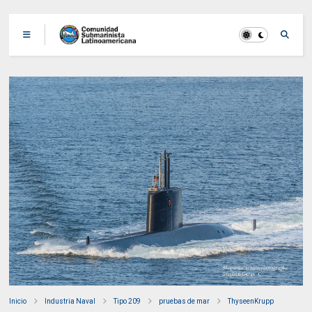
Inicio
Industria Naval
Tipo 209
pruebas de mar
ThyseenKrupp