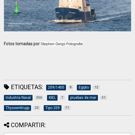
Fotos tomadas por
Stephen Gergs Fotografie
ETIQUETAS:
209/1400
Egipto
8
12
Industria Naval
KIEL
pruebas de mar
556
7
51
ThyseenKrupp
Tipo 209
23
71
COMPARTIR: