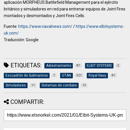
aplicación MORPHEUS Battlefield Management para el ejército
británico y simuladores en red para entrenar equipos de Joint Fires
montados y desmontados y Joint Fires Cells.
Fuente:
https://www.navalnews.com/
/
https://www.elbitsystems-
uk.com/
Traducción: Google
ETIQUETAS:
Adiestramiento
ELBIT SYSTEMS
87
2
Escuadrón de Submarinos
OTAN
Royal Navy
7
527
87
Simuladores
Sistemas de combate
11
13
COMPARTIR: