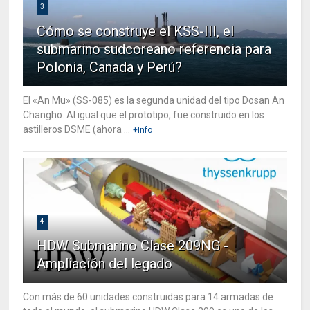
3
Cómo se construye el KSS-III, el
submarino sudcoreano referencia para
Polonia, Canada y Perú?
El «An Mu» (SS-085) es la segunda unidad del tipo Dosan An
Changho. Al igual que el prototipo, fue construido en los
astilleros DSME (ahora ...
+Info
4
HDW Submarino Clase 209NG -
Ampliación del legado
Con más de 60 unidades construidas para 14 armadas de