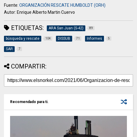
Fuente:
ORGANIZACIÓN RESCATE HUMBOLDT (ORH)
Autor: Enrique Alberto Martin Cuervo
ETIQUETAS:
ARA San Juan (S-42)
89
búsqueda y rescate
DISSUB
Informes
104
71
5
SAR
7
COMPARTIR:
Recomendado para ti.