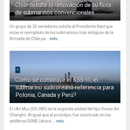
Chile debate la renovación de su flota
de submarinos convencionales
Un grupo de 26 senadores solicita al Presidente Kast que
inicie el reemplazo de los submarinos más antiguos de la
Armada de Chile pa...
+Info
4
Cómo se construye el KSS-III, el
submarino sudcoreano referencia para
Polonia, Canada y Perú?
El «An Mu» (SS-085) es la segunda unidad del tipo Dosan An
Changho. Al igual que el prototipo, fue construido en los
astilleros DSME (ahora ...
+Info