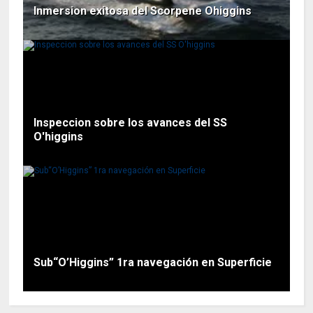
Inmersion exitosa del Scorpene Ohiggins
Inspeccion sobre los avances del SS
O'higgins
Sub“O’Higgins” 1ra navegación en Superficie