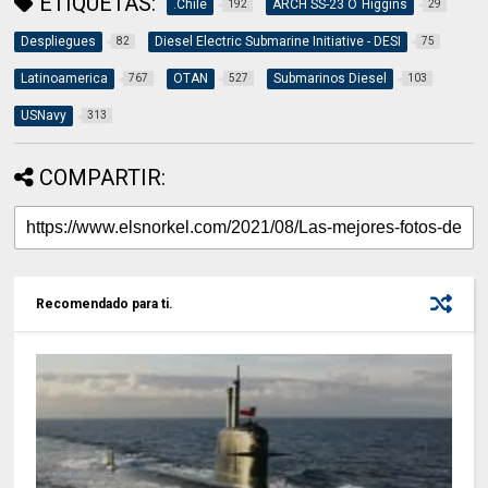
ETIQUETAS:
.Chile
ARCH SS-23 O´Higgins
192
29
Despliegues
Diesel Electric Submarine Initiative - DESI
82
75
Latinoamerica
OTAN
Submarinos Diesel
767
527
103
USNavy
313
COMPARTIR:
Recomendado para ti.