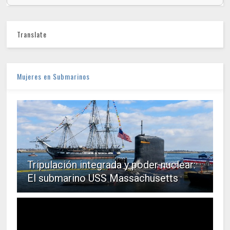
Translate
Mujeres en Submarinos
Tripulación integrada y poder nuclear:
El submarino USS Massachusetts