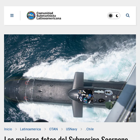
Inicio
Latinoamerica
OTAN
USNavy
.Chile
Las mejores fotos del Submarino Scorpene