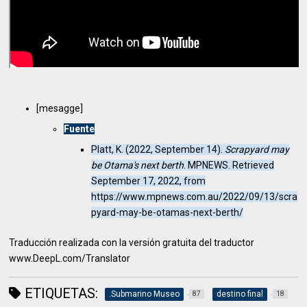
[mesagge]
Fuente
Platt, K. (2022, September 14).
Scrapyard may
be Otama's next berth
. MPNEWS. Retrieved
September 17, 2022, from
https://www.mpnews.com.au/2022/09/13/scra
pyard-may-be-otamas-next-berth/
Traducción realizada con la versión gratuita del traductor
www.DeepL.com/Translator
ETIQUETAS:
.Submarino Museo
destino final
87
18