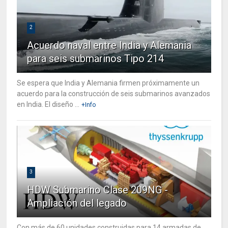
2
Acuerdo naval entre India y Alemania
para seis submarinos Tipo 214
Se espera que India y Alemania firmen próximamente un
acuerdo para la construcción de seis submarinos avanzados
en India. El diseño ...
+Info
3
HDW Submarino Clase 209NG -
Ampliación del legado
Con más de 60 unidades construidas para 14 armadas de