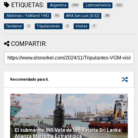
ETIQUETAS:
.Argentina
.Latinoamerica
300
322
.Malvinas / Falkland 1982
ARA San Luis (S-32)
93
38
Tandanor
Tripulaciones.
Visitas
3
3
7
COMPARTIR:
Recomendado para ti.
El submarino INS Vela de India visita Sri Lanka:
Alianza Marítima Estratégica