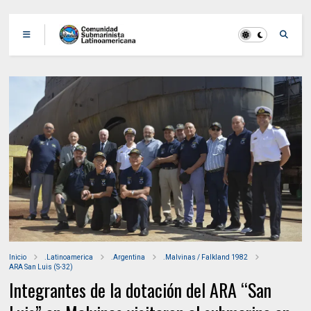
Inicio
.Latinoamerica
.Argentina
.Malvinas / Falkland 1982
ARA San Luis (S-32)
Integrantes de la dotación del ARA “San