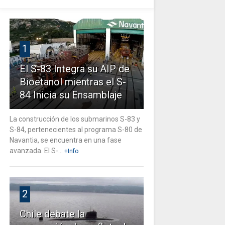
1
El S-83 Integra su AIP de
Bioetanol mientras el S-
84 Inicia su Ensamblaje
La construcción de los submarinos S-83 y
S-84, pertenecientes al programa S-80 de
Navantia, se encuentra en una fase
avanzada. El S-...
+Info
2
Chile debate la