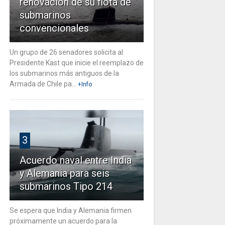
renovación de su flota de
submarinos
convencionales
Un grupo de 26 senadores solicita al
Presidente Kast que inicie el reemplazo de
los submarinos más antiguos de la
Armada de Chile pa...
+Info
3
Acuerdo naval entre India
y Alemania para seis
submarinos Tipo 214
Se espera que India y Alemania firmen
próximamente un acuerdo para la