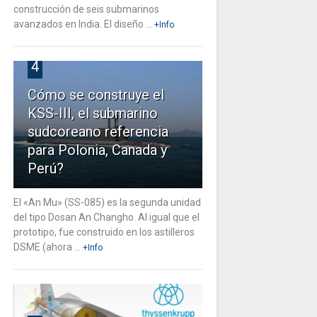
construcción de seis submarinos
avanzados en India. El diseño ...
+Info
4
Cómo se construye el
KSS-III, el submarino
sudcoreano referencia
para Polonia, Canada y
Perú?
El «An Mu» (SS-085) es la segunda unidad
del tipo Dosan An Changho. Al igual que el
prototipo, fue construido en los astilleros
DSME (ahora ...
+Info