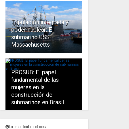
Tripulación integrada y
poder nuclear: El
submarino USS
Massachusetts
PROSUB: El papel
fundamental de las
mujeres en la
construcción de
submarinos en Brasil
Lo mas leido del mes...