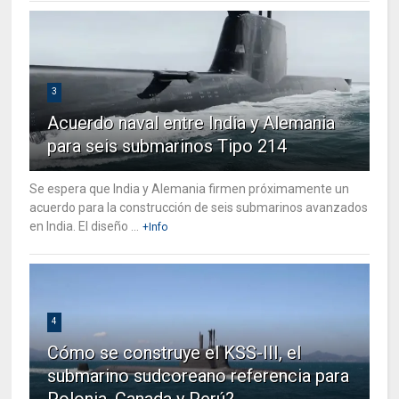
3
Acuerdo naval entre India y Alemania
para seis submarinos Tipo 214
Se espera que India y Alemania firmen próximamente un
acuerdo para la construcción de seis submarinos avanzados
en India. El diseño ...
+Info
4
Cómo se construye el KSS-III, el
submarino sudcoreano referencia para
Polonia, Canada y Perú?