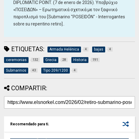
DIPLOMATIC POINT. (7 de enero de 2026). Υποβρύχιο
«ΠΟΣΕΙΔΩΝ» – Ερωτηματικά σχετικά με τον ξαφνικό
παροπλισμό του [Submarino "POSEIDÓN" - Interrogantes
sobre su repentino retiro]..
ETIQUETAS:
Armada Helénica
bajas
4
4
ceremonias
Grecia
Historia
132
28
191
Submarinos
Tipo 209/1200
43
4
COMPARTIR:
Recomendado para ti.