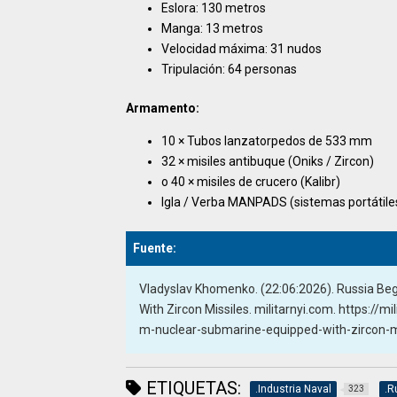
Eslora: 130 metros
Manga: 13 metros
Velocidad máxima: 31 nudos
Tripulación: 64 personas
Armamento:
10 × Tubos lanzatorpedos de 533 mm
32 × misiles antibuque (Oniks / Zircon)
o 40 × misiles de crucero (Kalibr)
Igla / Verba MANPADS (sistemas portátile
Fuente:
Vladyslav Khomenko. (22:06:2026). Russia Be
With Zircon Missiles. militarnyi.com. https://
m-nuclear-submarine-equipped-with-zircon-m
ETIQUETAS:
.Industria Naval
.R
323