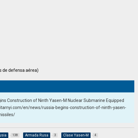
s de defensa aérea)
gins Construction of Ninth Yasen-M Nuclear Submarine Equipped
militarnyi.com/en/news/russia-begins-construction-of-ninth-yasen-
issiles/
usia
Armada Rusa
Clase Yasen-M
138
3
4