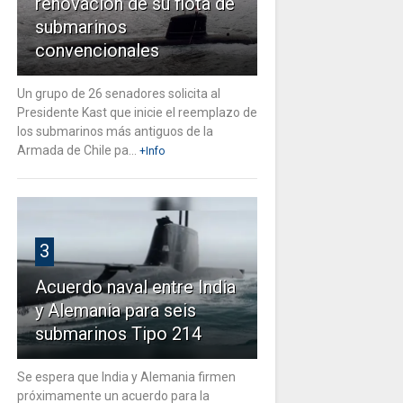
renovación de su flota de
submarinos
convencionales
Un grupo de 26 senadores solicita al
Presidente Kast que inicie el reemplazo de
los submarinos más antiguos de la
Armada de Chile pa...
+Info
3
Acuerdo naval entre India
y Alemania para seis
submarinos Tipo 214
Se espera que India y Alemania firmen
próximamente un acuerdo para la