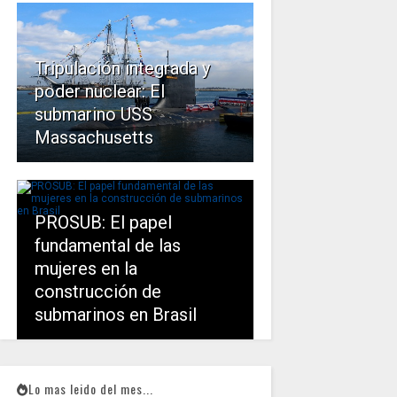
Tripulación integrada y
poder nuclear: El
submarino USS
Massachusetts
PROSUB: El papel
fundamental de las
mujeres en la
construcción de
submarinos en Brasil
Lo mas leido del mes...