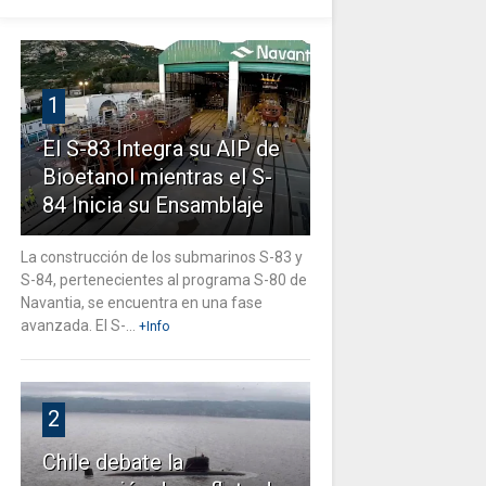
1
El S-83 Integra su AIP de
Bioetanol mientras el S-
84 Inicia su Ensamblaje
La construcción de los submarinos S-83 y
S-84, pertenecientes al programa S-80 de
Navantia, se encuentra en una fase
avanzada. El S-...
+Info
2
Chile debate la