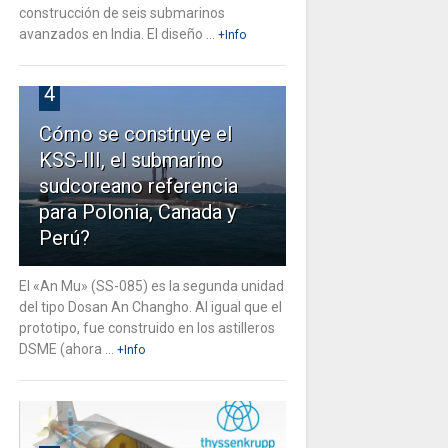
construcción de seis submarinos
avanzados en India. El diseño ...
+Info
4
Cómo se construye el
KSS-III, el submarino
sudcoreano referencia
para Polonia, Canada y
Perú?
El «An Mu» (SS-085) es la segunda unidad
del tipo Dosan An Changho. Al igual que el
prototipo, fue construido en los astilleros
DSME (ahora ...
+Info