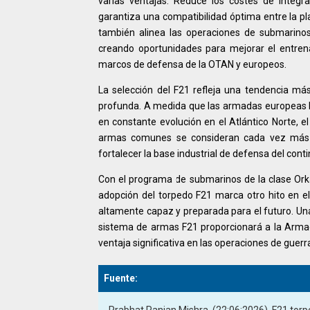
varias ventajas. Reduce los costes de integra
garantiza una compatibilidad óptima entre la pl
también alinea las operaciones de submarin
creando oportunidades para mejorar el entrenam
marcos de defensa de la OTAN y europeos.
La selección del F21 refleja una tendencia m
profunda. A medida que las armadas europeas b
en constante evolución en el Atlántico Norte, e
armas comunes se consideran cada vez más u
fortalecer la base industrial de defensa del cont
Con el programa de submarinos de la clase Orka 
adopción del torpedo F21 marca otro hito en e
altamente capaz y preparada para el futuro. Una
sistema de armas F21 proporcionará a la Armad
ventaja significativa en las operaciones de guer
Fuente: