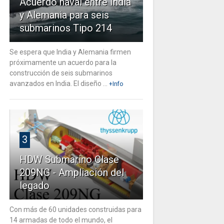
Acuerdo naval entre India
y Alemania para seis
submarinos Tipo 214
Se espera que India y Alemania firmen
próximamente un acuerdo para la
construcción de seis submarinos
avanzados en India. El diseño ...
+Info
3
HDW Submarino Clase
209NG - Ampliación del
legado
Con más de 60 unidades construidas para
14 armadas de todo el mundo, el