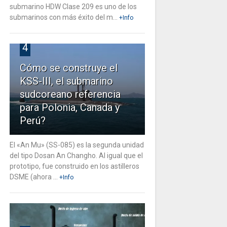
submarino HDW Clase 209 es uno de los
submarinos con más éxito del m...
+Info
4
Cómo se construye el
KSS-III, el submarino
sudcoreano referencia
para Polonia, Canada y
Perú?
El «An Mu» (SS-085) es la segunda unidad
del tipo Dosan An Changho. Al igual que el
prototipo, fue construido en los astilleros
DSME (ahora ...
+Info