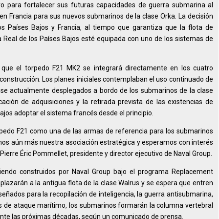
vo para fortalecer sus futuras capacidades de guerra submarina al
en Francia para sus nuevos submarinos de la clase Orka. La decisión
s Países Bajos y Francia, al tiempo que garantiza que la flota de
 Real de los Países Bajos esté equipada con uno de los sistemas de
 que el torpedo F21 MK2 se integrará directamente en los cuatro
construcción. Los planes iniciales contemplaban el uso continuado de
nse actualmente desplegados a bordo de los submarinos de la clase
ación de adquisiciones y la retirada prevista de las existencias de
ajos adoptar el sistema francés desde el principio.
orpedo F21 como una de las armas de referencia para los submarinos
amos aún más nuestra asociación estratégica y esperamos con interés
Pierre Éric Pommellet, presidente y director ejecutivo de Naval Group.
siendo construidos por Naval Group bajo el programa Replacement
azarán a la antigua flota de la clase Walrus y se espera que entren
señados para la recopilación de inteligencia, la guerra antisubmarina,
es de ataque marítimo, los submarinos formarán la columna vertebral
nte las próximas décadas, según un comunicado de prensa.