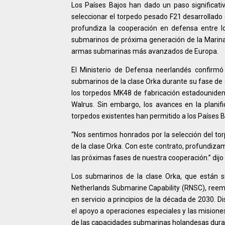
Los Países Bajos han dado un paso significati
seleccionar el torpedo pesado F21 desarrollado 
profundiza la cooperación en defensa entre lo
submarinos de próxima generación de la Marina
armas submarinas más avanzados de Europa.
El Ministerio de Defensa neerlandés confirmó
submarinos de la clase Orka durante su fase de 
los torpedos MK48 de fabricación estadounide
Walrus. Sin embargo, los avances en la planific
torpedos existentes han permitido a los Países B
“Nos sentimos honrados por la selección del t
de la clase Orka. Con este contrato, profundiz
las próximas fases de nuestra cooperación.” dijo 
Los submarinos de la clase Orka, que están 
Netherlands Submarine Capability (RNSC), reempl
en servicio a principios de la década de 2030. Di
el apoyo a operaciones especiales y las mision
de las capacidades submarinas holandesas dura