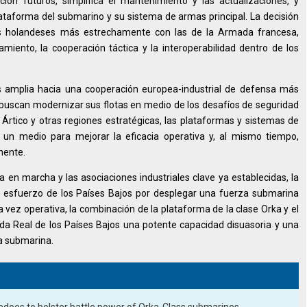
ción futuros, simplifica el mantenimiento y las actualizaciones, y
ataforma del submarino y su sistema de armas principal. La decisión
os holandeses más estrechamente con las de la Armada francesa,
iento, la cooperación táctica y la interoperabilidad dentro de los
ás amplia hacia una cooperación europea-industrial de defensa más
uscan modernizar sus flotas en medio de los desafíos de seguridad
l Ártico y otras regiones estratégicas, las plataformas y sistemas de
n medio para mejorar la eficacia operativa y, al mismo tiempo,
inente.
en marcha y las asociaciones industriales clave ya establecidas, la
l esfuerzo de los Países Bajos por desplegar una fuerza submarina
 vez operativa, la combinación de la plataforma de la clase Orka y el
a Real de los Países Bajos una potente capacidad disuasoria y una
ra submarina.