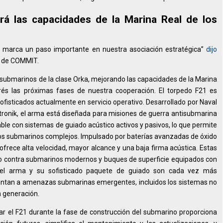
á las capacidades de la Marina Real de los
1 marca un paso importante en nuestra asociación estratégica”
dijo
 de COMMIT.
s submarinos de la clase Orka, mejorando las capacidades de la Marina
rés las próximas fases de nuestra cooperación. El torpedo F21 es
ofisticados actualmente en servicio operativo. Desarrollado por Naval
tronik, el arma está diseñada para misiones de guerra antisubmarina
able con sistemas de guiado acústico activos y pasivos, lo que permite
rnos submarinos complejos. Impulsado por baterías avanzadas de óxido
1 ofrece alta velocidad, mayor alcance y una baja firma acústica. Estas
ivo contra submarinos modernos y buques de superficie equipados con
o del arma y su sofisticado paquete de guiado son cada vez más
entan a amenazas submarinas emergentes, incluidos los sistemas no
a generación.
ar el F21 durante la fase de construcción del submarino proporciona