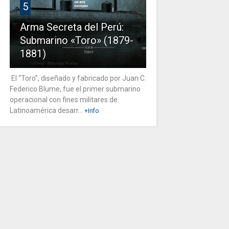
5
Arma Secreta del Perú:
Submarino «Toro» (1879-
1881)
El “Toro”, diseñado y fabricado por Juan C.
Federico Blume, fue el primer submarino
operacional con fines militares de
Latinoamérica desarr...
+Info