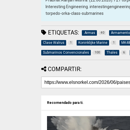
Prabhat Ranjan Mishra. (22:06:2026). F21 torp
Interesting Engineering. interestingengineeri
torpedo-orka-class-submarines
ETIQUETAS:
.Armas
Armamento
40
Clase Walrus
Koninklijke Marine
MK4
1
1
Submarinos Convencionales
Thales
100
6
COMPARTIR:
Recomendado para ti.