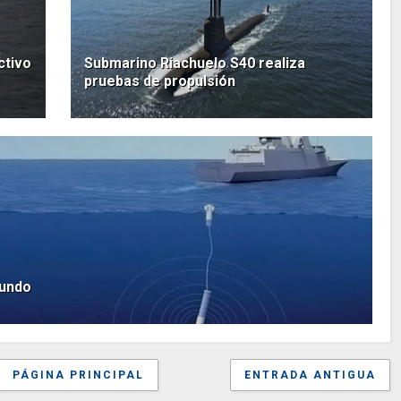
ctivo
Submarino Riachuelo S40 realiza
pruebas de propulsión
mundo
PÁGINA PRINCIPAL
ENTRADA ANTIGUA