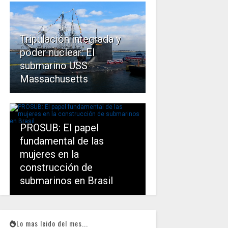
Tripulación integrada y
poder nuclear: El
submarino USS
Massachusetts
PROSUB: El papel
fundamental de las
mujeres en la
construcción de
submarinos en Brasil
Lo mas leido del mes...