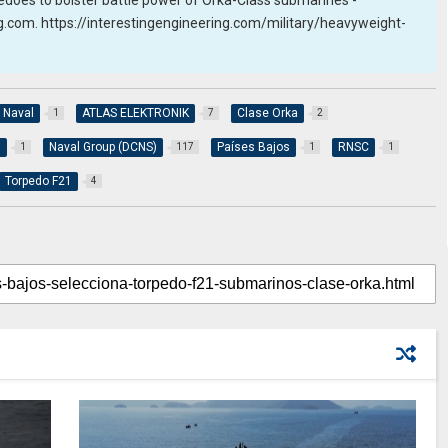
edoes to bolster battle power of Orka-Class submarines -
ng.com. https://interestingengineering.com/military/heavyweight-
 Naval
ATLAS ELEKTRONIK
Clase Orka
1
7
2
8
Naval Group (DCNS)
Países Bajos
RNSC
1
117
1
1
Torpedo F21
4