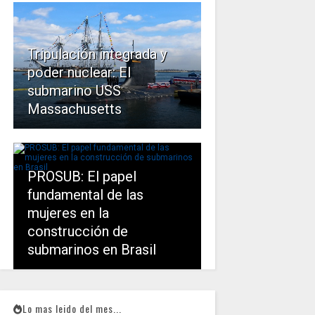
Tripulación integrada y
poder nuclear: El
submarino USS
Massachusetts
PROSUB: El papel
fundamental de las
mujeres en la
construcción de
submarinos en Brasil
Lo mas leido del mes...