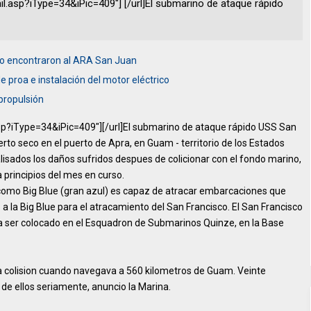
il.asp?iType=34&iPic=409"] [/url]El submarino de ataque rápido
mo encontraron al ARA San Juan
 proa e instalación del motor eléctrico
propulsión
asp?iType=34&iPic=409"]
[/url]El submarino de ataque rápido USS San
erto seco en el puerto de Apra, en Guam - territorio de los Estados
lisados los daños sufridos despues de colicionar con el fondo marino,
principios del mes en curso.
 como Big Blue (gran azul) es capaz de atracar embarcaciones que
 a la Big Blue para el atracamiento del San Francisco. El San Francisco
 ser colocado en el Esquadron de Submarinos Quinze, en la Base
a colision cuando navegava a 560 kilometros de Guam. Veinte
 de ellos seriamente, anuncio la Marina.