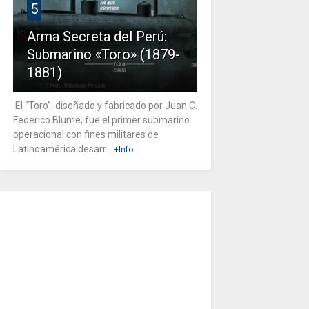
5
Arma Secreta del Perú:
Submarino «Toro» (1879-
1881)
El “Toro”, diseñado y fabricado por Juan C.
Federico Blume, fue el primer submarino
operacional con fines militares de
Latinoamérica desarr...
+Info