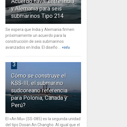
Acuerdo naval entre India
y Alemania para seis
submarinos Tipo 214
Se espera que India y Alemania firmen
próximamente un acuerdo para la
construcción de seis submarinos
avanzados en India. El diseño ...
+Info
3
Cómo se construye el
KSS-III, el submarino
sudcoreano referencia
para Polonia, Canada y
Perú?
El «An Mu» (SS-085) es la segunda unidad
del tipo Dosan An Changho. Al igual que el