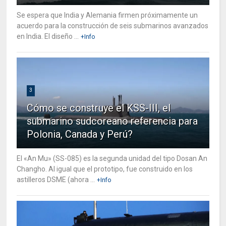
Se espera que India y Alemania firmen próximamente un
acuerdo para la construcción de seis submarinos avanzados
en India. El diseño ...
+Info
3
Cómo se construye el KSS-III, el
submarino sudcoreano referencia para
Polonia, Canada y Perú?
El «An Mu» (SS-085) es la segunda unidad del tipo Dosan An
Changho. Al igual que el prototipo, fue construido en los
astilleros DSME (ahora ...
+Info