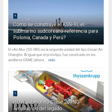
4
Cómo se construye el KSS-III, el
submarino sudcoreano referencia para
Polonia, Canada y Perú?
El «An Mu» (SS-085) es la segunda unidad del tipo Dosan An
Changho. Al igual que el prototipo, fue construido en los
astilleros DSME (ahora ...
+Info
5
HDW Submarino Clase 209NG -
Ampliación del legado