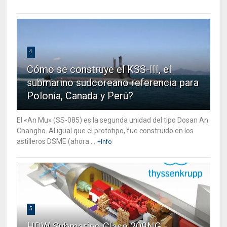
4
Cómo se construye el KSS-III, el
submarino sudcoreano referencia para
Polonia, Canada y Perú?
El «An Mu» (SS-085) es la segunda unidad del tipo Dosan An
Changho. Al igual que el prototipo, fue construido en los
astilleros DSME (ahora ...
+Info
5
HDW Submarino Clase 209NG -