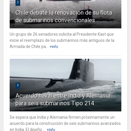
2
Chile debate la renovación de su flota
de submarinos convencionales
Un grupo de 26 senadores solicita al Presidente Kast que
inicie el reemplazo de los submarinos más antiguos de la
Armada de Chile pa...
+Info
3
Acuerdo naval entre India y Alemania
para seis submarinos Tipo 214
Se espera que India y Alemania firmen próximamente un
acuerdo para la construcción de seis submarinos avanzados
en India. El diseño ...
+Info