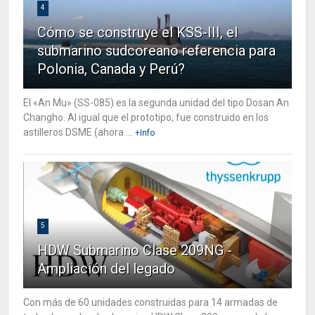
4
Cómo se construye el KSS-III, el
submarino sudcoreano referencia para
Polonia, Canada y Perú?
El «An Mu» (SS-085) es la segunda unidad del tipo Dosan An
Changho. Al igual que el prototipo, fue construido en los
astilleros DSME (ahora ...
+Info
5
HDW Submarino Clase 209NG -
Ampliación del legado
Con más de 60 unidades construidas para 14 armadas de