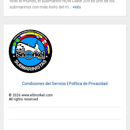
todo el mundo, el submarino HDW Clase 209 es uno de los
submarinos con más éxito del m...
+Info
Condiciones del Servicio
|
Política de Privacidad
©
2026
www.elSnorkel.com
All rights reserved.