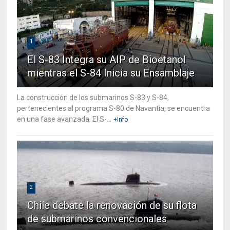
1
El S-83 Integra su AIP de Bioetanol
mientras el S-84 Inicia su Ensamblaje
La construcción de los submarinos S-83 y S-84,
pertenecientes al programa S-80 de Navantia, se encuentra
en una fase avanzada. El S-...
+Info
2
Chile debate la renovación de su flota
de submarinos convencionales