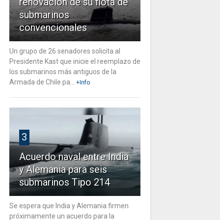
renovación de su flota de
submarinos
convencionales
Un grupo de 26 senadores solicita al
Presidente Kast que inicie el reemplazo de
los submarinos más antiguos de la
Armada de Chile pa...
+Info
3
Acuerdo naval entre India
y Alemania para seis
submarinos Tipo 214
Se espera que India y Alemania firmen
próximamente un acuerdo para la