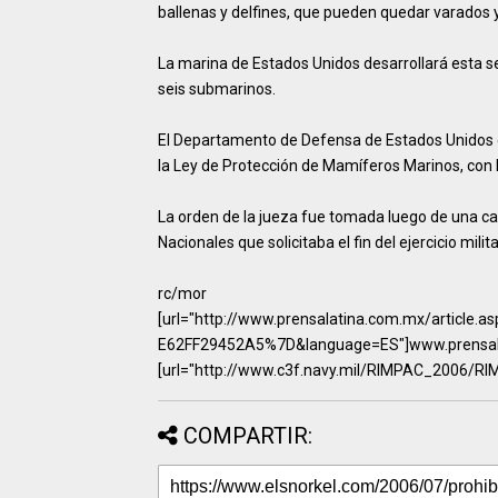
ballenas y delfines, que pueden quedar varados y
La marina de Estados Unidos desarrollará esta s
seis submarinos.
El Departamento de Defensa de Estados Unidos 
la Ley de Protección de Mamíferos Marinos, con lo
La orden de la jueza fue tomada luego de una 
Nacionales que solicitaba el fin del ejercicio milita
rc/mor
[url="http://www.prensalatina.com.mx/articl
E62FF29452A5%7D&language=ES"]www.prensala
[url="http://www.c3f.navy.mil/RIMPAC_2006/R
COMPARTIR: