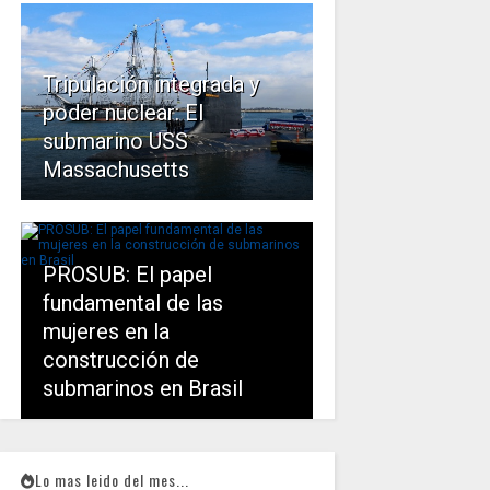
Tripulación integrada y
poder nuclear: El
submarino USS
Massachusetts
PROSUB: El papel
fundamental de las
mujeres en la
construcción de
submarinos en Brasil
Lo mas leido del mes...