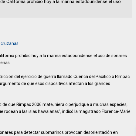
 de California prohibió hoy a la marina estadounidense el uso
tocruzanas
alifornia prohibió hoy a la marina estadounidense el uso de sonares
lenas.
tricción del ejercicio de guerra llamado Cuenca del Pacífico o Rimpac
el argumento de que esos dispositivos afectan a los grandes
d de que Rimpac 2006 mate, hiera o perjudique a muchas especies,
e rodean a las islas hawaianas", indicó la magistrado Florence-Marie
sonares para detectar submarinos provocan desorientación en