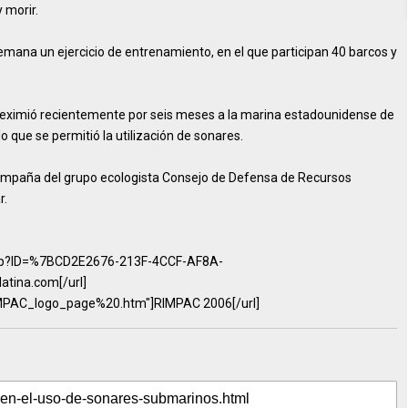
 morir.
emana un ejercicio de entrenamiento, en el que participan 40 barcos y
eximió recientemente por seis meses a la marina estadounidense de
 que se permitió la utilización de sonares.
campaña del grupo ecologista Consejo de Defensa de Recursos
r.
e.asp?ID=%7BCD2E2676-213F-4CCF-AF8A-
tina.com[/url]
IMPAC_logo_page%20.htm"]RIMPAC 2006[/url]