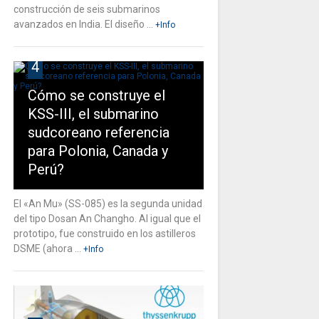
construcción de seis submarinos
avanzados en India. El diseño ...
+Info
4
Cómo se construye el
KSS-III, el submarino
sudcoreano referencia
para Polonia, Canada y
Perú?
El «An Mu» (SS-085) es la segunda unidad
del tipo Dosan An Changho. Al igual que el
prototipo, fue construido en los astilleros
DSME (ahora ...
+Info