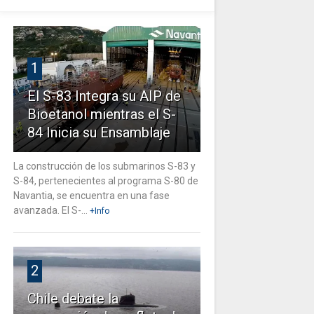
1
El S-83 Integra su AIP de
Bioetanol mientras el S-
84 Inicia su Ensamblaje
La construcción de los submarinos S-83 y
S-84, pertenecientes al programa S-80 de
Navantia, se encuentra en una fase
avanzada. El S-...
+Info
2
Chile debate la