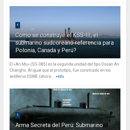
4
Cómo se construye el KSS-III, el
submarino sudcoreano referencia para
Polonia, Canada y Perú?
El «An Mu» (SS-085) es la segunda unidad del tipo Dosan An
Changho. Al igual que el prototipo, fue construido en los
astilleros DSME (ahora ...
+Info
5
Arma Secreta del Perú: Submarino