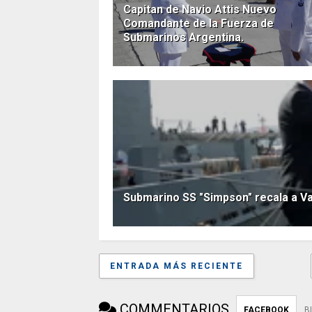
Capitan de Navio Attis Nuevo
Comandante de la Fuerza de
Submarinos Argentina.
Submarino SS "Simpson" recala a Va
ENTRADA MÁS RECIENTE
COMMENTARIOS
FACEBOOK
B