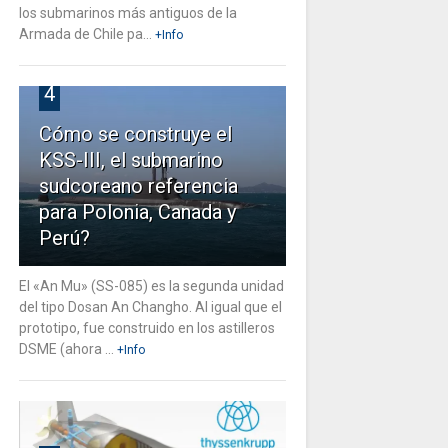
los submarinos más antiguos de la
Armada de Chile pa...
+Info
4
Cómo se construye el
KSS-III, el submarino
sudcoreano referencia
para Polonia, Canada y
Perú?
El «An Mu» (SS-085) es la segunda unidad
del tipo Dosan An Changho. Al igual que el
prototipo, fue construido en los astilleros
DSME (ahora ...
+Info