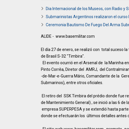
Dia Internacional de los Museos, con Radio y 
Submarinistas Argentinos realizaron el curso
Ceremonia Bautismo De Fuego Del Arma Sub
ALIDE - www.basemilitar.com
El día 27 de enero, se realizó con total suceso 
de Brasil S-32 "Timbira".
El evento ocurrió en el Arsenal de la Marinha e
Pinto Corrêa, Diretor del AMRJ, del Contralmira
-de-Mar-e-Guerra Mário, Comandante de la Ger
Submarinos), entre otros oficiales.
El retiro del SSK Timbira del prédio donde fue 
de Mantenimiento General) , se inició a las 6 de
empresa SUPERPESA y se extendió hasta parte da
donde se efectuarán los últimos detalles antes de