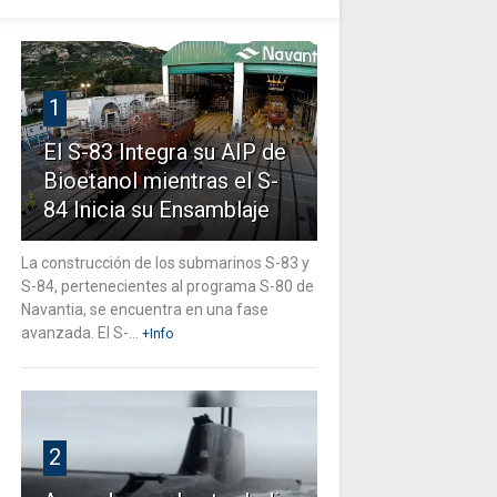
1
El S-83 Integra su AIP de
Bioetanol mientras el S-
84 Inicia su Ensamblaje
La construcción de los submarinos S-83 y
S-84, pertenecientes al programa S-80 de
Navantia, se encuentra en una fase
avanzada. El S-...
+Info
2