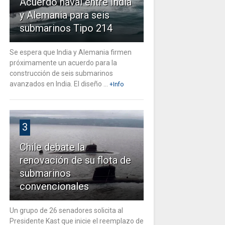
Acuerdo naval entre India
y Alemania para seis
submarinos Tipo 214
Se espera que India y Alemania firmen
próximamente un acuerdo para la
construcción de seis submarinos
avanzados en India. El diseño ...
+Info
3
Chile debate la
renovación de su flota de
submarinos
convencionales
Un grupo de 26 senadores solicita al
Presidente Kast que inicie el reemplazo de