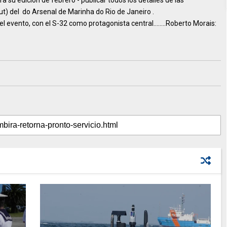
 su edición de febrero - publicar todos los detalles de las
out) del do Arsenal de Marinha do Rio de Janeiro .
l evento, con el S-32 como protagonista central........Roberto Morais: