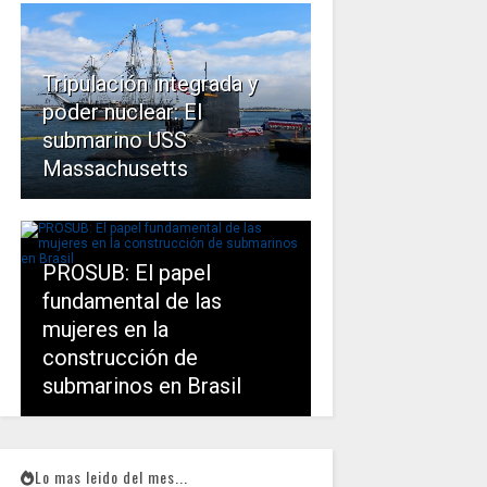
Tripulación integrada y
poder nuclear: El
submarino USS
Massachusetts
PROSUB: El papel
fundamental de las
mujeres en la
construcción de
submarinos en Brasil
Lo mas leido del mes...