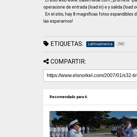
El sitio web www. basemilitar.com , promete -para
operacione de entrada (load in) e y salida (load 
En el sitio, hay 8 magníficas fotos expandibles de
las esperamos!
ETIQUETAS:
Latinoamerica
767
COMPARTIR:
Recomendado para ti.