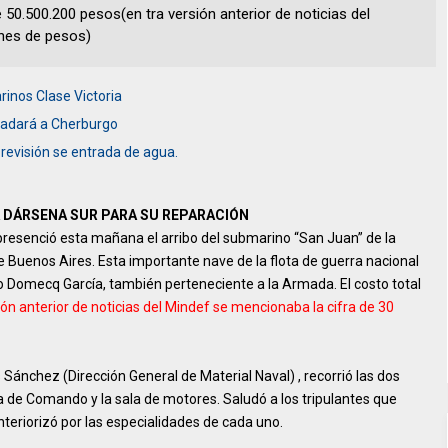
e 50.500.200 pesos(en tra versión anterior de noticias del
ones de pesos)
inos Clase Victoria
sladará a Cherburgo
revisión se entrada de agua.
LA DÁRSENA SUR PARA SU REPARACIÓN
, presenció esta mañana el arribo del submarino “San Juan” de la
 Buenos Aires. Esta importante nave de la flota de guerra nacional
ro Domecq García, también perteneciente a la Armada. El costo total
ión anterior de noticias del Mindef se mencionaba la cifra de 30
 Sánchez (Dirección General de Material Naval) , recorrió las dos
la de Comando y la sala de motores. Saludó a los tripulantes que
nteriorizó por las especialidades de cada uno.