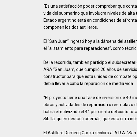
“Es una satisfacción poder comprobar que conta
vida del submarino que involucra niveles de alta
Estado argentino está en condiciones de afrontar
componen los dos astilleros.
El “San Juan” ingresó hoy a la dársena del astill
el “alistamiento para reparaciones”, como técni
De la recorrida, también participó el subsecretar
ARA “San Juan”, que cumplió 20 años de servicio 
constructor para que esta unidad de combate ope
debía llevar a cabo la reparación de media vida.
“El proyecto tiene una fase de inversión de 40 
obras y actividades de reparación o reemplazo d
habrá efectivizado el 44 por ciento del costo tot
Sibilla, quien destacó además, que esta cifra in
El Astillero Domecq García recibirá al A.R.A. “San