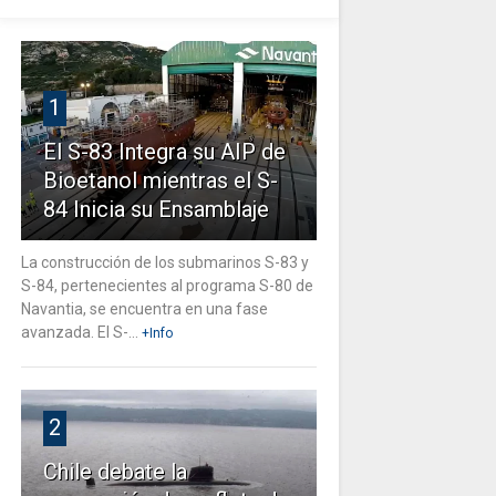
1
El S-83 Integra su AIP de
Bioetanol mientras el S-
84 Inicia su Ensamblaje
La construcción de los submarinos S-83 y
S-84, pertenecientes al programa S-80 de
Navantia, se encuentra en una fase
avanzada. El S-...
+Info
2
Chile debate la