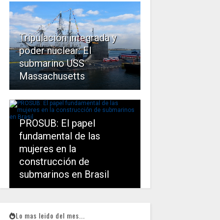
Tripulación integrada y
poder nuclear: El
submarino USS
Massachusetts
PROSUB: El papel
fundamental de las
mujeres en la
construcción de
submarinos en Brasil
Lo mas leido del mes...