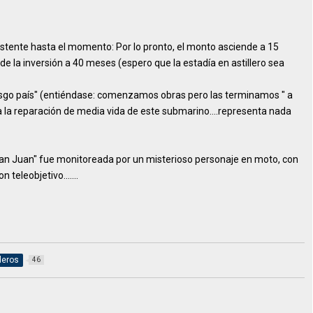
stente hasta el momento: Por lo pronto, el monto asciende a 15
de la inversión a 40 meses (espero que la estadía en astillero sea
sgo país" (entiéndase: comenzamos obras pero las terminamos " a
a la reparación de media vida de este submarino....representa nada
San Juan" fue monitoreada por un misterioso personaje en moto, con
eleobjetivo.......
lleros
46