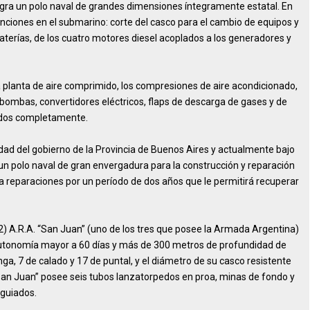
ntegra un polo naval de grandes dimensiones íntegramente estatal. En
nciones en el submarino: corte del casco para el cambio de equipos y
erías, de los cuatro motores diesel acoplados a los generadores y
 planta de aire comprimido, los compresiones de aire acondicionado,
, bombas, convertidores eléctricos, flaps de descarga de gases y de
ados completamente.
dad del gobierno de la Provincia de Buenos Aires y actualmente bajo
un polo naval de gran envergadura para la construcción y reparación
a reparaciones por un período de dos años que le permitirá recuperar
2) A.R.A. “San Juan” (uno de los tres que posee la Armada Argentina)
autonomía mayor a 60 días y más de 300 metros de profundidad de
ga, 7 de calado y 17 de puntal, y el diámetro de su casco resistente
“San Juan” posee seis tubos lanzatorpedos en proa, minas de fondo y
oguiados.