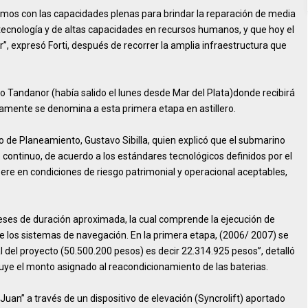
mos con las capacidades plenas para brindar la reparación de media
 tecnología y de altas capacidades en recursos humanos, y que hoy el
”, expresó Forti, después de recorrer la amplia infraestructura que
ero Tandanor (había salido el lunes desde Mar del Plata)donde recibirá
camente se denomina a esta primera etapa en astillero.
io de Planeamiento, Gustavo Sibilla, quien explicó que el submarino
continuo, de acuerdo a los estándares tecnológicos definidos por el
re en condiciones de riesgo patrimonial y operacional aceptables,
meses de duración aproximada, la cual comprende la ejecución de
e los sistemas de navegación. En la primera etapa, (2006/ 2007) se
al del proyecto (50.500.200 pesos) es decir 22.314.925 pesos”, detalló
cluye el monto asignado al reacondicionamiento de las baterias.
 Juan” a través de un dispositivo de elevación (Syncrolift) aportado