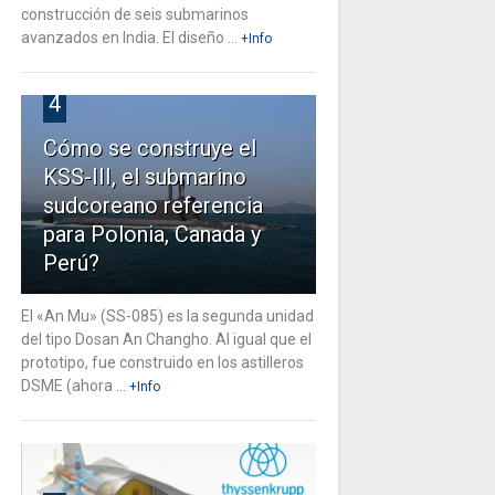
construcción de seis submarinos
avanzados en India. El diseño ...
+Info
4
Cómo se construye el
KSS-III, el submarino
sudcoreano referencia
para Polonia, Canada y
Perú?
El «An Mu» (SS-085) es la segunda unidad
del tipo Dosan An Changho. Al igual que el
prototipo, fue construido en los astilleros
DSME (ahora ...
+Info