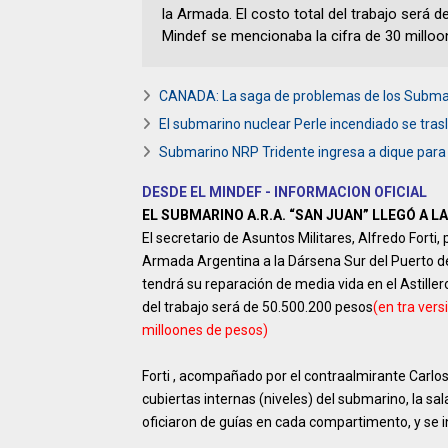
la Armada. El costo total del trabajo será d
Mindef se mencionaba la cifra de 30 millo
CANADA: La saga de problemas de los Submar
El submarino nuclear Perle incendiado se tra
Submarino NRP Tridente ingresa a dique para 
DESDE EL MINDEF - INFORMACION OFICIAL
EL SUBMARINO A.R.A. “SAN JUAN” LLEGÓ A 
El secretario de Asuntos Militares, Alfredo Forti
Armada Argentina a la Dársena Sur del Puerto de
tendrá su reparación de media vida en el Astille
del trabajo será de 50.500.200 pesos
(en tra vers
milloones de pesos)
Forti , acompañado por el contraalmirante Carlos
cubiertas internas (niveles) del submarino, la sa
oficiaron de guías en cada compartimento, y se i