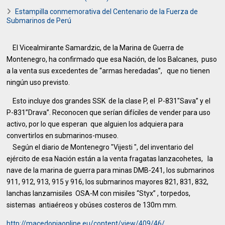
Estampilla conmemorativa del Centenario de la Fuerza de
Submarinos de Perú
El Vicealmirante Samardzic, de la Marina de Guerra de
Montenegro, ha confirmado que esa Nación, de los Balcanes, puso
a la venta sus excedentes de “armas heredadas”, que no tienen
ningún uso previsto.
Esto incluye dos grandes SSK de la clase P, el P-831"Sava” y el
P-831”Drava”. Reconocen que serían difíciles de vender para uso
activo, por lo que esperan que alguien los adquiera para
convertirlos en submarinos-museo.
Según el diario de Montenegro "Vijesti ", del inventario del
ejército de esa Nación están a la venta fragatas lanzacohetes, la
nave de la marina de guerra para minas DMB-241, los submarinos
911, 912, 913, 915 y 916, los submarinos mayores 821, 831, 832,
lanchas lanzamisiles OSA-M con misiles “Styx” , torpedos,
sistemas antiaéreos y obúses costeros de 130m mm.
http://macedoniaonline.eu/content/view/409/46/