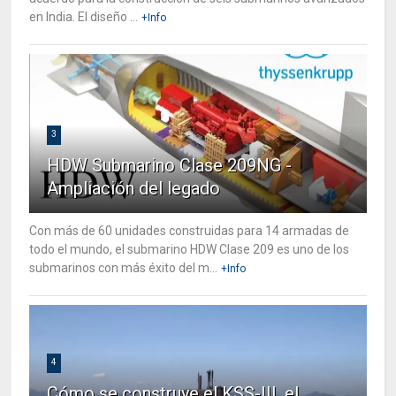
en India. El diseño ...
+Info
3
HDW Submarino Clase 209NG -
Ampliación del legado
Con más de 60 unidades construidas para 14 armadas de
todo el mundo, el submarino HDW Clase 209 es uno de los
submarinos con más éxito del m...
+Info
4
Cómo se construye el KSS-III, el