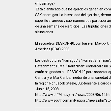
{mosimage}
Está planificado que los ejercicios ganen en com
SSK enemigos. La intensidad del ejercicio, deman
superficie, aéreos y submarinos que participarán,
de una semana de ejercicios. Las tripulaciones d
situaciones.
El escuadrón DESRON 40, con base en Mayport, F
Americas (POA) 2008.
Los destructores “Farragut” y “Forrest Sherma
Detachment 10 y el “ Kauffman” embarcará un 
están asignados al DESRON 40 para soportar o
Central y el Mar Caribe, mediante una variedad 
la región.Por Jacob Steele, Subteniente a carg
Junio 15, 2008
http://www.ctf74.navy.mil/news/2008/06/12.h
http://www.southcom.mil/appssc/news.php?sto