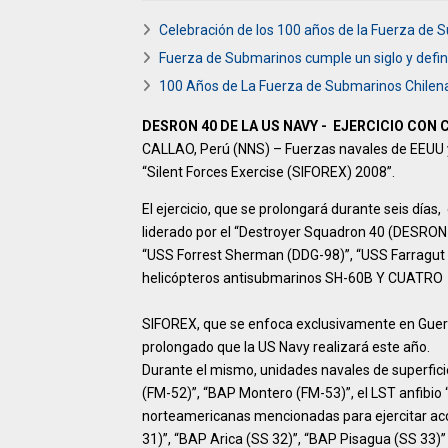
Celebración de los 100 años de la Fuerza de 
Fuerza de Submarinos cumple un siglo y defi
100 Años de La Fuerza de Submarinos Chilen
DESRON 40 DE LA US NAVY - EJERCICIO CON
CALLAO, Perú (NNS) – Fuerzas navales de EEUU y 
“Silent Forces Exercise (SIFOREX) 2008”.
El ejercicio, que se prolongará durante seis día
liderado por el “Destroyer Squadron 40 (DESRON 
“USS Forrest Sherman (DDG-98)”, “USS Farragut 
helicópteros antisubmarinos SH-60B Y CUATRO 
SIFOREX, que se enfoca exclusivamente en Guerr
prolongado que la US Navy realizará este año.
Durante el mismo, unidades navales de superficie
(FM-52)”, “BAP Montero (FM-53)”, el LST anfibio
norteamericanas mencionadas para ejercitar ac
31)”, “BAP Arica (SS 32)”, “BAP Pisagua (SS 33)”