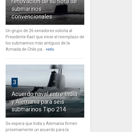
renovación de su flota de
submarinos
convencionales
Un grupo de 26 senadores solicita al
Presidente Kast que inicie el reemplazo de
los submarinos más antiguos de la
Armada de Chile pa...
+Info
3
Acuerdo naval entre India
y Alemania para seis
submarinos Tipo 214
Se espera que India y Alemania firmen
próximamente un acuerdo para la