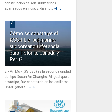
construcción de seis submarinos
avanzados en India. El diseño ...
+Info
4
Cómo se construye el
KSS-III, el submarino
sudcoreano referencia
para Polonia, Canada y
Perú?
El «An Mu» (SS-085) es la segunda unidad
del tipo Dosan An Changho. Al igual que el
prototipo, fue construido en los astilleros
DSME (ahora ...
+Info