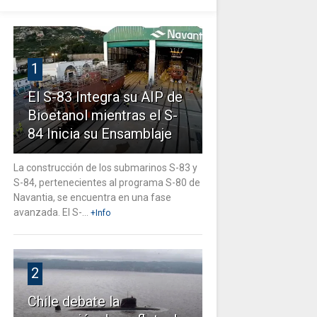
1
El S-83 Integra su AIP de
Bioetanol mientras el S-
84 Inicia su Ensamblaje
La construcción de los submarinos S-83 y
S-84, pertenecientes al programa S-80 de
Navantia, se encuentra en una fase
avanzada. El S-...
+Info
2
Chile debate la