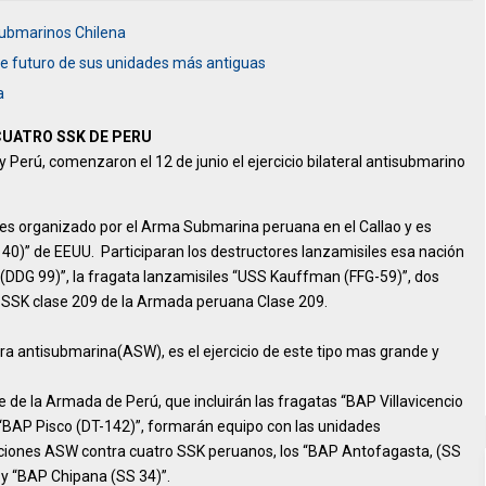
Submarinos Chilena
ne futuro de sus unidades más antiguas
a
 CUATRO SSK DE PERU
Perú, comenzaron el 12 de junio el ejercicio bilateral antisubmarino
s, es organizado por el Arma Submarina peruana en el Callao y es
40)” de EEUU. Participaran los destructores lanzamisiles esa nación
(DDG 99)”, la fragata lanzamisiles “USS Kauffman (FFG-59)”, dos
SSK clase 209 de la Armada peruana Clase 209.
a antisubmarina(ASW), es el ejercicio de este tipo mas grande y
 de la Armada de Perú, que incluirán las fragatas “BAP Villavicencio
 “BAP Pisco (DT-142)”, formarán equipo con las unidades
ciones ASW contra cuatro SSK peruanos, los “BAP Antofagasta, (SS
 y “BAP Chipana (SS 34)”.