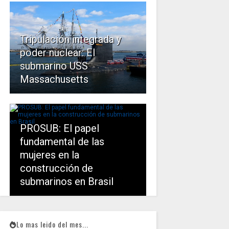
Tripulación integrada y
poder nuclear: El
submarino USS
Massachusetts
PROSUB: El papel
fundamental de las
mujeres en la
construcción de
submarinos en Brasil
Lo mas leido del mes...