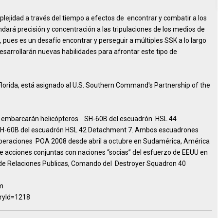
plejidad a través del tiempo a efectos de encontrar y combatir a los
dará precisión y concentración a las tripulaciones de los medios de
 pues es un desafío encontrar y perseguir a múltiples SSK a lo largo
esarrollarán nuevas habilidades para afrontar este tipo de
lorida, está asignado al U.S. Southern Command's Partnership of the
n”, embarcarán helicópteros SH-60B del escuadrón HSL 44
SH-60B del escuadrón HSL 42 Detachment 7. Ambos escuadrones
peraciones POA 2008 desde abril a octubre en Sudamérica, América
de acciones conjuntas con naciones “socias” del esfuerzo de EEUU en
o de Relaciones Publicas, Comando del Destroyer Squadron 40
tm
ryId=1218